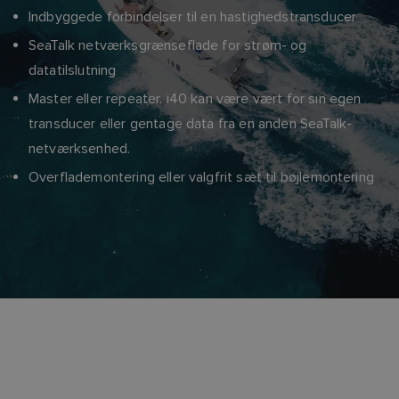
Indbyggede forbindelser til en hastighedstransducer
SeaTalk netværksgrænseflade for strøm- og
datatilslutning
Master eller repeater. i40 kan være vært for sin egen
transducer eller gentage data fra en anden SeaTalk-
netværksenhed.
Overflademontering eller valgfrit sæt til bøjlemontering