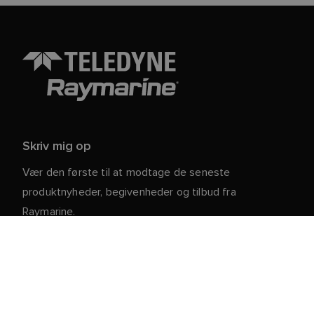
Skriv mig op
Vær den første til at modtage de seneste
produktnyheder, begivenheder og tilbud fra
Raymarine.
Dine personlige oplysninger er sikre hos os. For mere
information og detaljer om afmelding, læs vores