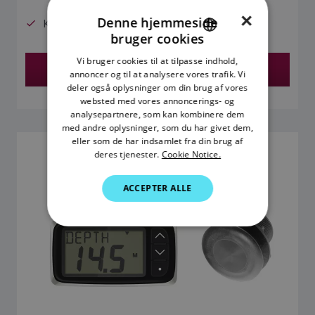
×
Denne hjemmeside
Kun display
bruger cookies
ENGLISH
Vi bruger cookies til at tilpasse indhold,
Find en Forhandler
FRENCH
annoncer og til at analysere vores trafik. Vi
deler også oplysninger om din brug af vores
DANISH
websted med vores annoncerings- og
analysepartnere, som kan kombinere dem
ITALIAN
med andre oplysninger, som du har givet dem,
SWEDISH
eller som de har indsamlet fra din brug af
I40 DEPTH-PAKKE
deres tjenester.
Cookie Notice.
GERMAN
SKU: E70142
ACCEPTER ALLE
DUTCH
SPANISH
NORWEGIAN
FINNISH