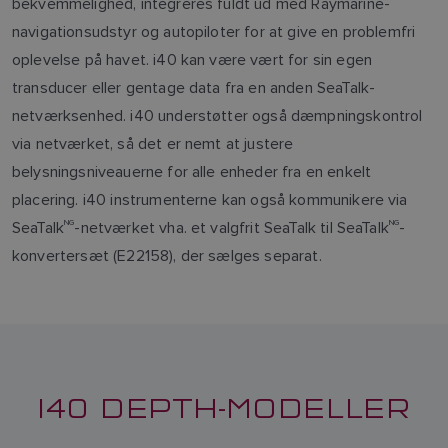
bekvemmelighed, integreres fuldt ud med Raymarine-
navigationsudstyr og autopiloter for at give en problemfri
oplevelse på havet. i40 kan være vært for sin egen
transducer eller gentage data fra en anden SeaTalk-
netværksenhed. i40 understøtter også dæmpningskontrol
via netværket, så det er nemt at justere
belysningsniveauerne for alle enheder fra en enkelt
placering. i40 instrumenterne kan også kommunikere via
SeaTalk
NG
-netværket vha. et valgfrit SeaTalk til SeaTalk
NG
-
konvertersæt (E22158), der sælges separat.
I40 DEPTH-MODELLER