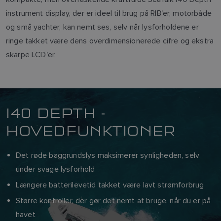
instrument display, der er ideel til brug på RIB'er, motorbåde
og små yachter, kan nemt ses, selv når lysforholdene er
ringe takket være dens overdimensionerede cifre og ekstra
skarpe LCD'er.
I40 DEPTH -
HOVEDFUNKTIONER
Det røde baggrundslys maksimerer synligheden, selv
under svage lysforhold
Længere batterilevetid takket være lavt strømforbrug
Større kontroller, der gør det nemt at bruge, når du er på
havet