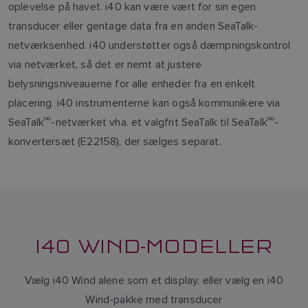
oplevelse på havet. i40 kan være vært for sin egen
transducer eller gentage data fra en anden SeaTalk-
netværksenhed. i40 understøtter også dæmpningskontrol
via netværket, så det er nemt at justere
belysningsniveauerne for alle enheder fra en enkelt
placering. i40 instrumenterne kan også kommunikere via
SeaTalk
NG
-netværket vha. et valgfrit SeaTalk til SeaTalk
NG
-
konvertersæt (E22158), der sælges separat.
I40 WIND-MODELLER
Vælg i40 Wind alene som et display, eller vælg en i40
Wind-pakke med transducer