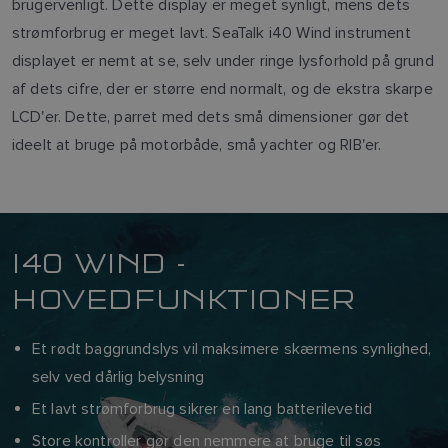
brugervenligt. Dette display er meget synligt, mens dets
strømforbrug er meget lavt. SeaTalk i40 Wind instrument
displayet er nemt at se, selv under ringe lysforhold på grund
af dets cifre, der er større end normalt, og de ekstra skarpe
LCD'er. Dette, parret med dets små dimensioner gør det
ideelt at bruge på motorbåde, små yachter og RIB'er.
I40 WIND -
HOVEDFUNKTIONER
Et rødt baggrundslys vil maksimere skærmens synlighed,
selv ved dårlig belysning
Et lavt strømforbrug sikrer en lang batterilevetid
Store kontroller gør den nemmere at bruge til søs