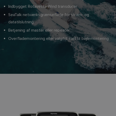
Indbygget Rotavecta Wind transducer
SeaTalk netværksgrænseflade for strøm- og
datatilslutning
Betjening af master eller repeater
Overflademontering eller valgfrit sæt til bøjlemontering