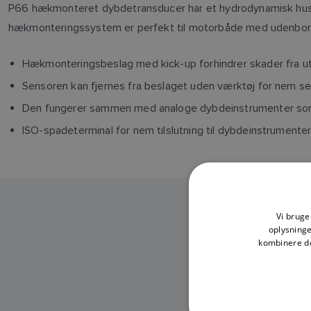
P66 hækmonteret dybdetransducer har et hydrodynamisk hus m
hækmonteringssystem er perfekt til motorbåde med udenbor
Hækmonteringsbeslag med kick-up forhindrer skader fra ut
Sensoren kan fjernes fra beslaget uden værktøj for nem se
Den fungerer sammen med analoge dybdeinstrumenter som i
ISO-spadeterminal for nem tilslutning til dybdeinstrumente
Vi bruger
oplysning
kombinere de