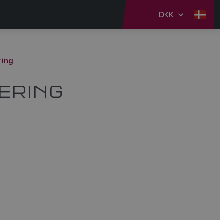
DKK
ring
ERING