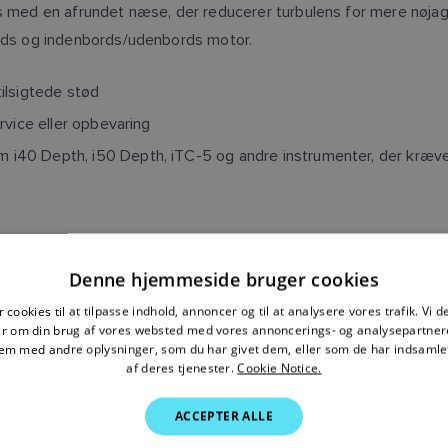
ed en afrundet næse, der reducerer turbulens for mere nøjagt
ds og indenbords/udenbords motor.
ilsigtede stød
rvice eller opbevaring
40 Depth, i50 Depth, iTC-5 og andre instrumenter, der kræve
r
Denne hjemmeside bruger cookies
 cookies til at tilpasse indhold, annoncer og til at analysere vores trafik. Vi 
P66 DYBDETRANSDUCER
er om din brug af vores websted med vores annoncerings- og analysepartner
m med andre oplysninger, som du har givet dem, eller som de har indsamlet
af deres tjenester.
Cookie Notice.
Hækmonteret dybdetransducer til instrumenter
ACCEPTER ALLE