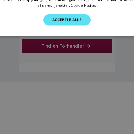
af deres tjenester.
Cookie Notice.
495,00 kr.
ACCEPTER ALLE
Pris inklusive moms
Find en Forhandler