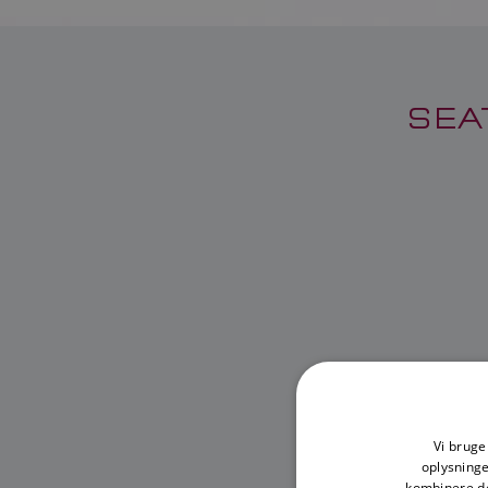
SEA
Vi bruger
oplysning
kombinere de