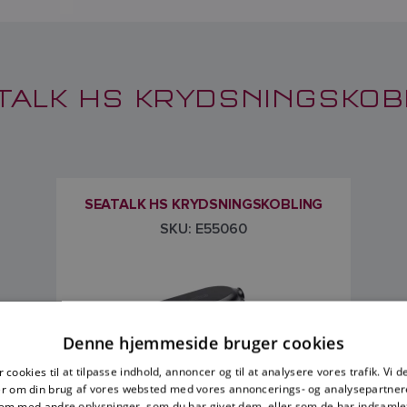
TALK HS KRYDSNINGSKOB
SEATALK HS KRYDSNINGSKOBLING
SKU: E55060
Denne hjemmeside bruger cookies
 cookies til at tilpasse indhold, annoncer og til at analysere vores trafik. Vi 
er om din brug af vores websted med vores annoncerings- og analysepartner
m med andre oplysninger, som du har givet dem, eller som de har indsamlet