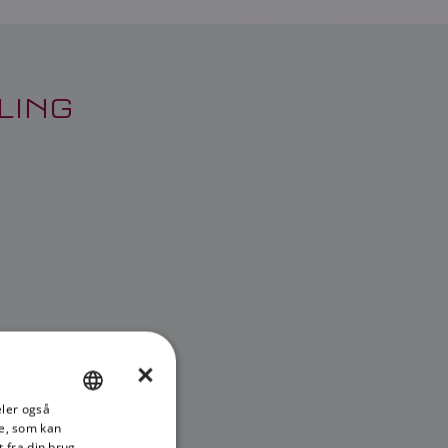
LING
×
deler også
ENGLISH
e, som kan
FRENCH
 fra din brug