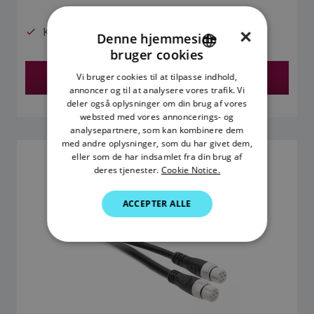
Kabellængde: 3 m (9,75')
×
Denne hjemmeside
bruger cookies
ENGLISH
Find en Forhandler
Vi bruger cookies til at tilpasse indhold,
FRENCH
annoncer og til at analysere vores trafik. Vi
deler også oplysninger om din brug af vores
DANISH
websted med vores annoncerings- og
analysepartnere, som kan kombinere dem
ITALIAN
med andre oplysninger, som du har givet dem,
SWEDISH
eller som de har indsamlet fra din brug af
SPUR KABEL 5 M
deres tjenester.
Cookie Notice.
SKU: A06041
GERMAN
ACCEPTER ALLE
DUTCH
SPANISH
NORWEGIAN
FINNISH