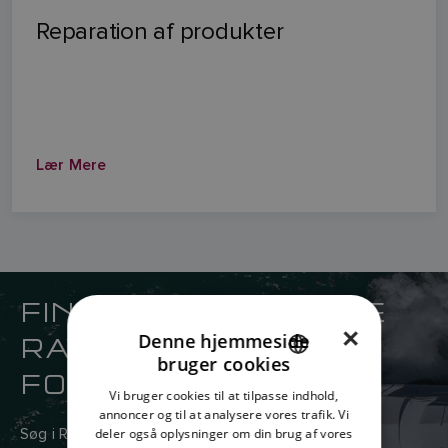
Reparation af produkter
Lær Mere
FIND DIN NÆRMESTE
×
RAYMARINE
Denne hjemmeside
bruger cookies
FORHANDLER
ENGLISH
Vi bruger cookies til at tilpasse indhold,
FRENCH
annoncer og til at analysere vores trafik. Vi
Søg i Raymarines globale netværk af salgs- og
deler også oplysninger om din brug af vores
DANISH