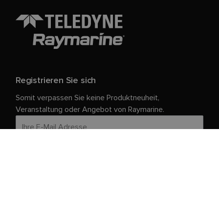
Registrieren Sie sich
Somit verpassen Sie keine Produktneuheit,
Veranstaltung oder Angebot von Raymarine.
Ihre persönlichen Daten sind bei uns sicher. Weitere
Informationen und Details zur Abmeldung finden Sie in
unserer
.
Datenschutzrichtlinie