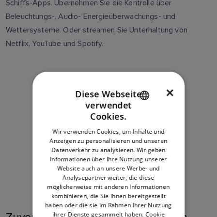
Schiffs-Apps. Übernehmen Sie die Kontrolle über
Beleuchtungs-, Audio- Energieüberwachungs- und
Wettersysteme. Oder streamen Sie Unterhaltung von
Netflix, YouTube und Spotify.
×
Diese Webseite
verwendet
ENGLISH
Cookies.
FRENCH
Wir verwenden Cookies, um Inhalte und
Anzeigen zu personalisieren und unseren
DANISH
Datenverkehr zu analysieren. Wir geben
ITALIAN
Informationen über Ihre Nutzung unserer
Website auch an unsere Werbe- und
SWEDISH
Analysepartner weiter, die diese
möglicherweise mit anderen Informationen
GERMAN
kombinieren, die Sie ihnen bereitgestellt
haben oder die sie im Rahmen Ihrer Nutzung
DUTCH
ihrer Dienste gesammelt haben.
Cookie