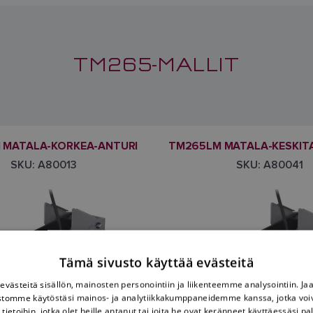
TM265-MALLIT
 MATALA-KORKEA-ANTURI
TM265LM MATALA-KESKIT
SKU: A80013
SKU: A80041
Tämä sivusto käyttää evästeitä
västeitä sisällön, mainosten personointiin ja liikenteemme analysointiin. 
ustomme käytöstäsi mainos- ja analytiikkakumppaneidemme kanssa, jotka voi
tietoihin, jotka olet heille antanut tai joita he ovat keränneet käyttäessäsi pa