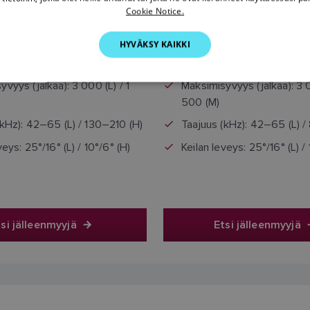
2.434,70 €
2.572,75 €
Cookie Notice.
a sisältää arvonlisäveron
Hinta sisältää arvonlisä
HYVÄKSY KAIKKI
vyys (jalkaa): 3 000 (L) / 1
Maksimisyvyys (jalkaa): 3 0
500 (M)
(kHz): 42–65 (L) / 130–210 (H)
Taajuus (kHz): 42–65 (L) /
veys: 25°/16° (L) / 10°/6° (H)
Keilan leveys: 25°/16° (L) / 
si jälleenmyyjä
Etsi jälleenmyyjä