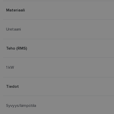
Materiaali
Uretaani
Teho (RMS)
1 kW
Tiedot
Syvyys/lämpötila