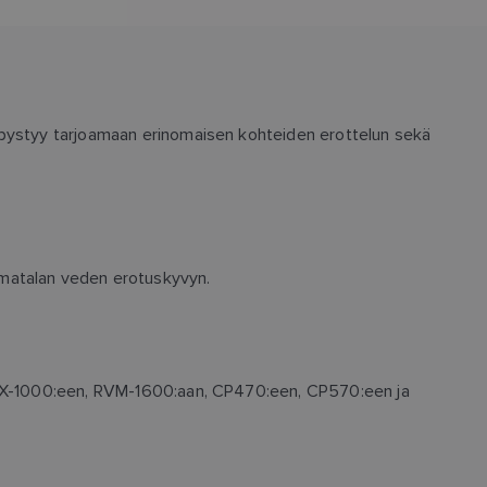
 pystyy tarjoamaan erinomaisen kohteiden erottelun sekä
 matalan veden erotuskyvyn.
 RVX-1000:een, RVM-1600:aan, CP470:een, CP570:een ja