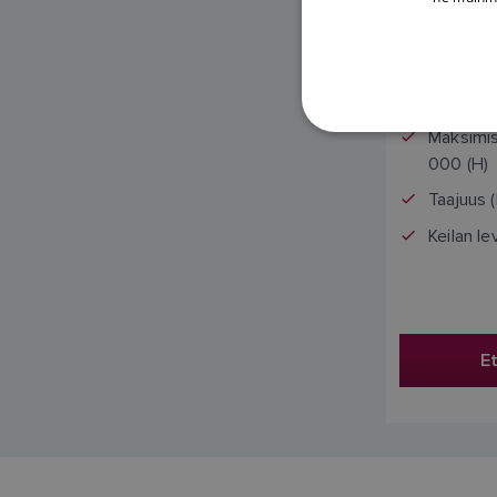
Hint
Maksimisy
000 (H)
Taajuus 
Keilan le
Et