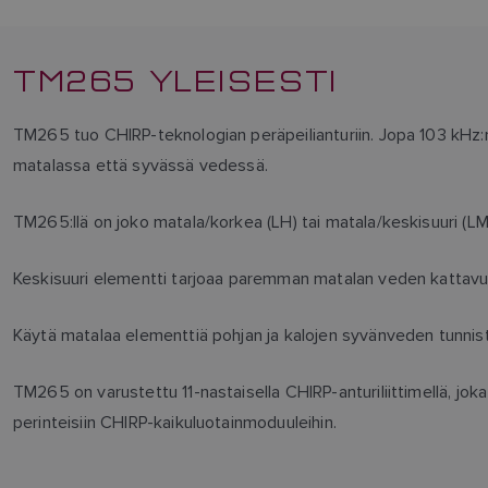
TM265 YLEISESTI
TM265 tuo CHIRP-teknologian peräpeilianturiin. Jopa 103 kHz:
matalassa että syvässä vedessä.
TM265:llä on joko matala/korkea (LH) tai matala/keskisuuri (L
Keskisuuri elementti tarjoaa paremman matalan veden kattavu
Käytä matalaa elementtiä pohjan ja kalojen syvänveden tunni
TM265 on varustettu 11-nastaisella CHIRP-anturiliittimellä,
perinteisiin CHIRP-kaikuluotainmoduuleihin.