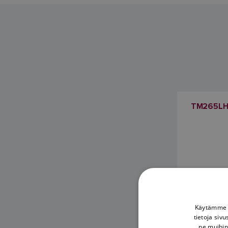
TM265LH
Käytämme e
tietoja siv
ne muihin 