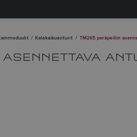
otainmoduulit
Kalakaikuanturit
TM265 peräpeiliin asenn
N ASENNETTAVA ANT