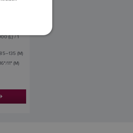
DANISH
ITALIAN
veron
SWEDISH
00 (L) / 1
GERMAN
DUTCH
 85–135 (M)
SPANISH
16°/11° (M)
NORWEGIAN
FINNISH