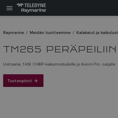
Raymarine
Meidän tuotteemme
Kalakaiut ja kaikulu
TM265 PERÄPEILII
Uretaania, 1 kW, CHIRP-kaikumoduuleille ja Axiom Pro -sarjalle
Tuoteoptiot