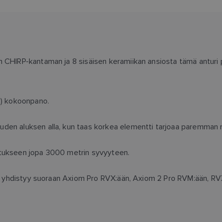
n CHIRP-kantaman ja 8 sisäisen keramiikan ansiosta tämä anturi
M) kokoonpano.
uden aluksen alla, kun taas korkea elementti tarjoaa paremman
stukseen jopa 3000 metrin syvyyteen.
 joka yhdistyy suoraan Axiom Pro RVX:ään, Axiom 2 Pro RVM:ään,