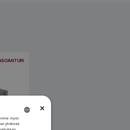
ASOANTURI
×
Jaamme myös
ENGLISH
vat yhdistää
FRENCH
lveluitaan.