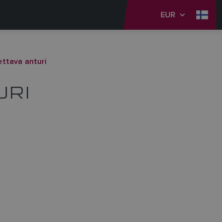
EUR
ettava anturi
URI