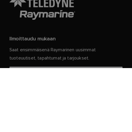
Ilmoittaudu mukaan
Saat ensimmäisenä Raymarinen uusimmat
tuoteuutiset, tapahtumat ja tarjoukset.
Henkilökohtaiset tietosi ovat meillä turvassa. Jos
haluat lisätietoja ja yksityiskohtia tilauksen
peruuttamisesta, lue
.
tietosuojakäytäntömme