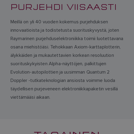
PURJEHDI VIISAASTI
Meillä on yli 40 vuoden kokemus purjehduksen
innovaatioista ja todistetusta suorituskyvystä, joten
Raymarinen purjehduselektroniikka toimii luotettavana
osana miehistöäsi. Tehokkaan Axiom-karttaplotterin,
älykkäiden ja mukautettavien korkean resoluution
suorituskykyisten Alpha-näyttöjen, palkittujen
Evolution-autopilottien ja uusimman Quantum 2
Doppler -tutkateknologian ansiosta voimme luoda
täydellisen purjeveneen elektroniikkapaketin vesillä
viettämääsi aikaan.