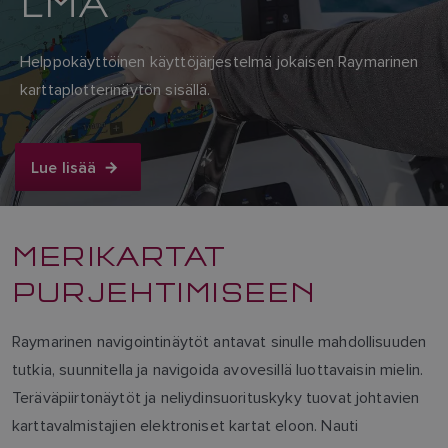
LMÄ
Helppokäyttöinen käyttöjärjestelmä jokaisen Raymarinen
karttaplotterinäytön sisällä.
Lue lisää
MERIKARTAT
PURJEHTIMISEEN
Raymarinen navigointinäytöt antavat sinulle mahdollisuuden
tutkia, suunnitella ja navigoida avovesillä luottavaisin mielin.
Teräväpiirtonäytöt ja neliydinsuorituskyky tuovat johtavien
karttavalmistajien elektroniset kartat eloon. Nauti