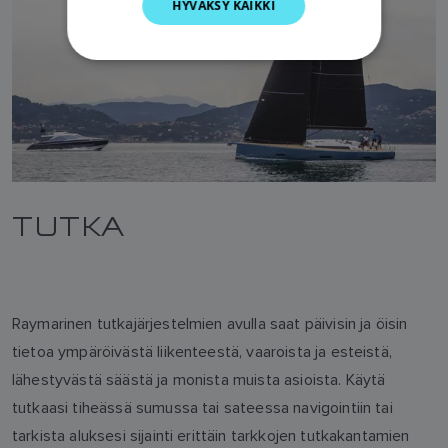
HYVÄKSY KAIKKI
DUTCH
SPANISH
NORWEGIAN
FINNISH
TUTKA
Raymarinen tutkajärjestelmien avulla saat päivisin ja öisin
tietoa ympäröivästä liikenteestä, vaaroista ja esteistä,
lähestyvästä säästä ja monista muista asioista. Käytä
tutkaasi tiheässä sumussa tai sateessa navigointiin tai
tarkista aluksesi sijainti erittäin tarkkojen tutkakantamien