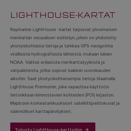
LIGHTHOUSE-KARTAT
Raymarine LightHouse -kartat tarjoavat ylivoimaisen
merikartan visuaalisen esittelyn, johon on yhdistetty
yksityiskohtaisia tietoja ja tarkkaa GPS-navigointia
virallisista hydrografisista lähteistä, mukaan lukien
NOAA. Valitse erilaisista merikarttatyyleistä ja
väripaleteista, jotka sopivat kaikkiin vuorokauden
aikoihin. Saat yksityiskohtaisempia tietoja tilaamalla
LightHouse Premiumin, joka vapauttaa käyttöösi
tietorikkaan kiinnostavien kohteiden (POI) kirjaston,
Mapboxin korkeatarkkuuksiset satelliittipeittokuvat ja
säännölliset karttapäivitykset.
Tutustu LightHouse-karttoihin