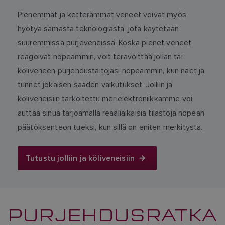
Pienemmät ja ketterämmät veneet voivat myös
hyötyä samasta teknologiasta, jota käytetään
suuremmissa purjeveneissä. Koska pienet veneet
reagoivat nopeammin, voit terävöittää jollan tai
köliveneen purjehdustaitojasi nopeammin, kun näet ja
tunnet jokaisen säädön vaikutukset. Jolliin ja
köliveneisiin tarkoitettu merielektroniikkamme voi
auttaa sinua tarjoamalla reaaliaikaisia tilastoja nopean
päätöksenteon tueksi, kun sillä on eniten merkitystä.
Tutustu jolliin ja köliveneisiin
PURJEHDUSRATKA