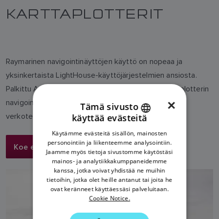
KARTTAPLOTTERIT
Raymarinen navigointinäyttöjen käyttö on nopeaa ja
yksinkertaista LightHouse-käyttöjärjestelmien ansiosta.
Palkittu Axiom-mallistomme tuo Raymarinen karttaplotterin
×
navigoinnin koko tehon yhteen kosketusnäyttöön tai
Tämä sivusto
verkotettuun järjestelmään.
käyttää evästeitä
ENGLISH
Käytämme evästeitä sisällön, mainosten
FRENCH
personointiin ja liikenteemme analysointiin.
Koe enemmän
Jaamme myös tietoja sivustomme käytöstäsi
DANISH
mainos- ja analytiikkakumppaneidemme
kanssa, jotka voivat yhdistää ne muihin
ITALIAN
tietoihin, jotka olet heille antanut tai joita he
SWEDISH
ovat keränneet käyttäessäsi palveluitaan.
Cookie Notice.
GERMAN