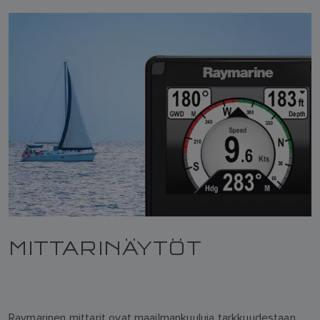
MITTARINÄYTÖT
Raymarinen mittarit ovat maailmankuuluja tarkkuudestaan,