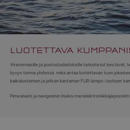
LUOTETTAVA KUMPPANI
Viranomaisille ja puolustuslaitoksille tarkoitetut kestävät,
kyvyn toimia yhdessä, mikä antaa luotettavan tuen jokaiseen 
kaikuluotaimen ja pitkän kantaman FLIR-lämpö-/optisen kame
Pimeänäön ja navigoinnin lisäksi merielektroniikkajärjestelm