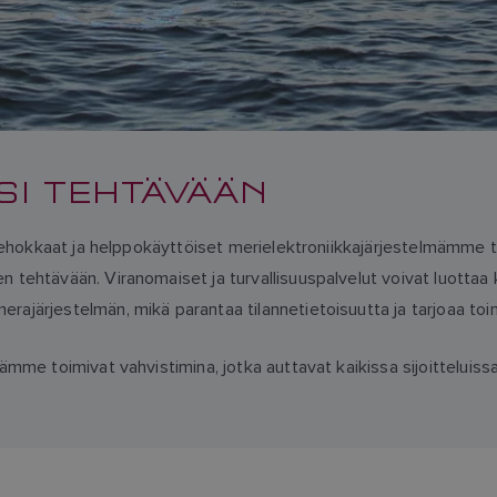
SI TEHTÄVÄÄN
 tehokkaat ja helppokäyttöiset merielektroniikkajärjestelmämme tar
tehtävään. Viranomaiset ja turvallisuuspalvelut voivat luottaa ka
rajärjestelmän, mikä parantaa tilannetietoisuutta ja tarjoaa to
ämme toimivat vahvistimina, jotka auttavat kaikissa sijoitteluissa