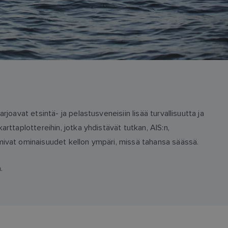
joavat etsintä- ja pelastusveneisiin lisää turvallisuutta ja
rttaplottereihin, jotka yhdistävät tutkan, AIS:n,
imivat ominaisuudet kellon ympäri, missä tahansa säässä.
.