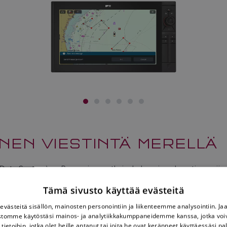
INEN VIESTINTÄ MERELLÄ
 Data System) on Raymarinen ratkaisukokonaisuuden ytimessä ole
estelmän avulla kumppanialukset ja komentokeskukset voivat turva
Tämä sivusto käyttää evästeitä
kä tunnistaa muiden yksiköiden sijainnin.
västeitä sisällön, mainosten personointiin ja liikenteemme analysointiin. 
ustomme käytöstäsi mainos- ja analytiikkakumppaneidemme kanssa, jotka voi
- ja viestintäjärjestelmä, joka täyttää Yhdysvaltain hallituksen
tietoihin, jotka olet heille antanut tai joita he ovat keränneet käyttäessäsi pa