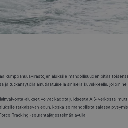
aa kumppanuusvirastojen aluksille mahdollisuuden pitää toisensa 
ja tutkanäytöllä ainutlaatuisella sinisellä kuvakkeella, jolloin 
a lainvalvonta-alukset voivat kadota julkisesta AIS-verkosta, m
luksille ratkaisevan edun, koska se mahdollista salassa pysymisen
 Force Tracking -seurantajärjestelmän avulla.