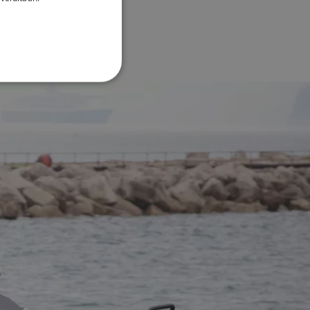
DANISH
ITALIAN
SWEDISH
GERMAN
DUTCH
SPANISH
NORWEGIAN
FINNISH