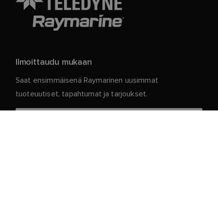
Ilmoittaudu mukaan
Saat ensimmäisenä Raymarinen uusimmat
tuoteuutiset, tapahtumat ja tarjoukset.
Henkilökohtaiset tietosi ovat meillä turvassa. Jos
haluat lisätietoja ja yksityiskohtia tilauksen
peruuttamisesta, lue
.
tietosuojakäytäntömme