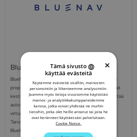
×
Tämä sivusto
BlueNav
käyttää evästeitä
ENGLISH
BlueNav tarjoaa hybridisähköisiä puhtaan energian
Käytämme evästeitä sisällön, mainosten
FRENCH
propulsio- ja alusintegraatioratkaisuja, jotka tukevat
personointiin ja liikenteemme analysointiin.
Jaamme myös tietoja sivustomme käytöstäsi
kestävää navigointia. BlueNavin HMI-sovellus sisältää
DANISH
mainos- ja analytiikkakumppaneidemme
automaattiohjauksen, nopeudensäätimen ja
kanssa, jotka voivat yhdistää ne muihin
ITALIAN
tietoihin, jotka olet heille antanut tai joita he
virtuaalisen ankkurin ohjattavat ominaisuudet.
SWEDISH
ovat keränneet käyttäessäsi palveluitaan.
Tarvitaan lisälaitteita. Lisätietoja saat osoitteesta
Cookie Notice.
GERMAN
BlueNav.