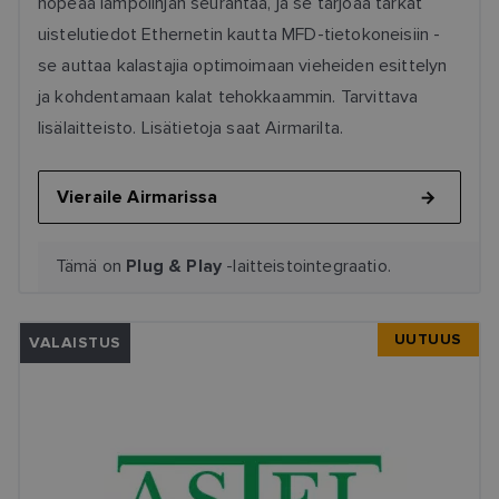
nopeaa lämpölinjan seurantaa, ja se tarjoaa tarkat
uistelutiedot Ethernetin kautta MFD-tietokoneisiin -
se auttaa kalastajia optimoimaan vieheiden esittelyn
ja kohdentamaan kalat tehokkaammin. Tarvittava
lisälaitteisto. Lisätietoja saat Airmarilta.
Vieraile Airmarissa
Tämä on
-laitteistointegraatio.
Plug & Play
UUTUUS
VALAISTUS