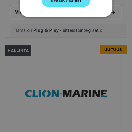
HYVÄKSY KAIKKI
DUTCH
SPANISH
Vieraile BlueNavissa
NORWEGIAN
Tämä on
-laitteistointegraatio.
Plug & Play
FINNISH
UUTUUS
HALLINTA