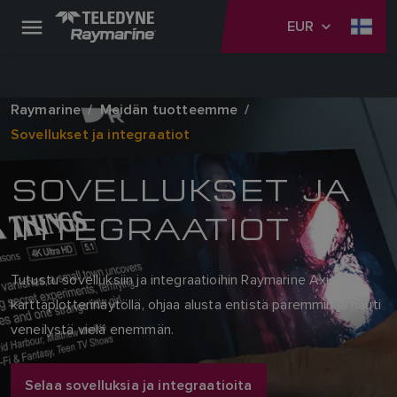
EUR
Raymarine
Meidän tuotteemme
Sovellukset ja integraatiot
SOVELLUKSET JA
INTEGRAATIOT
Tutustu sovelluksiin ja integraatioihin Raymarine Axiom -
karttaplotterinäytöllä, ohjaa alusta entistä paremmin ja nauti
veneilystä vielä enemmän.
Selaa sovelluksia ja integraatioita