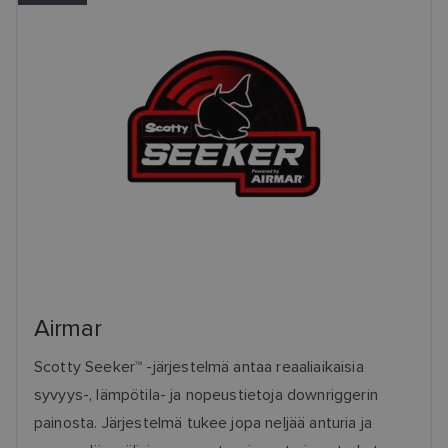
Airmar
Scotty Seeker™ -järjestelmä antaa reaaliaikaisia
syvyys-, lämpötila- ja nopeustietoja downriggerin
painosta. Järjestelmä tukee jopa neljää anturia ja