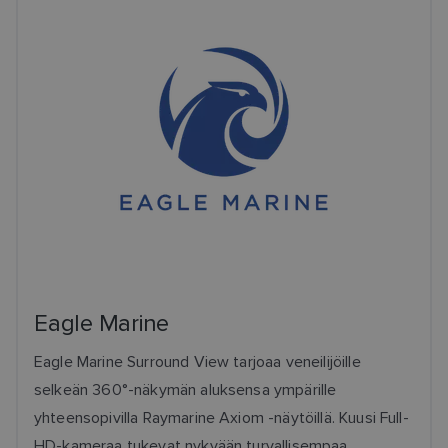
Eagle Marine
Eagle Marine Surround View tarjoaa veneilijöille
selkeän 360°-näkymän aluksensa ympärille
yhteensopivilla Raymarine Axiom -näytöillä. Kuusi Full-
HD-kameraa tukevat nykyään turvallisempaa