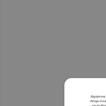
Käytämme e
tietoja siv
ne muihin 