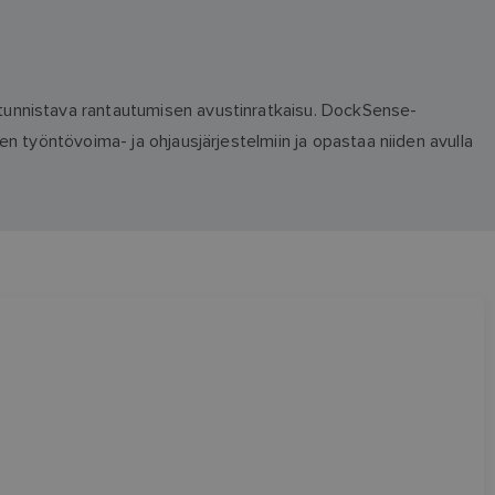
tunnistava rantautumisen avustinratkaisu. DockSense-
n työntövoima- ja ohjausjärjestelmiin ja opastaa niiden avulla