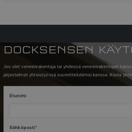
DOCKSENSEN KÄYT
Jos olet veneenrakentaja tai yhdessä veneenrakentajan kanssa 
järjestelmät yhteistyössä suunnittelutiimisi kanssa. Aloita yh
Etunimi
Sähköposti
*