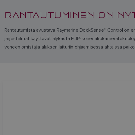
RANTAUTUMINEN ON NY
Rantautumista avustava Raymarine DockSense™ Control on ensi
järjestelmät käyttävät älykästä FLIR-konenäkökamerateknologia
veneen omistajia aluksen laituriin ohjaamisessa ahtaissa paiko