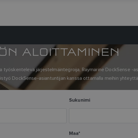
ÖN ALOITTAMINEN
työskentelevä järjestelmäintegroija, Raymarine DockSense -asia
teistyö DockSense-asiantuntijan kanssa ottamalla meihin yhteyttä
Sukunimi
Maa
*