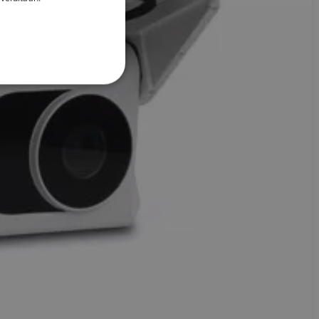
DANISH
ITALIAN
SWEDISH
GERMAN
DUTCH
SPANISH
NORWEGIAN
FINNISH