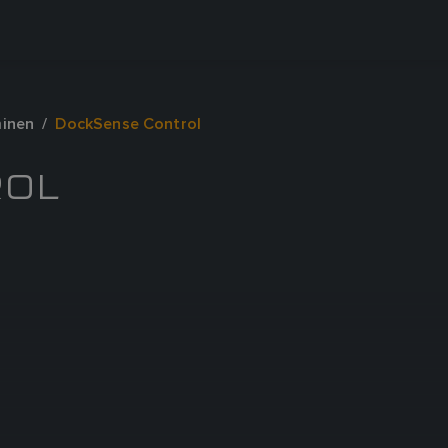
minen
DockSense Control
ROL