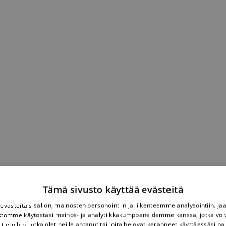
Tämä sivusto käyttää evästeitä
västeitä sisällön, mainosten personointiin ja liikenteemme analysointiin. 
ustomme käytöstäsi mainos- ja analytiikkakumppaneidemme kanssa, jotka voi
tietoihin, jotka olet heille antanut tai joita he ovat keränneet käyttäessäsi pa