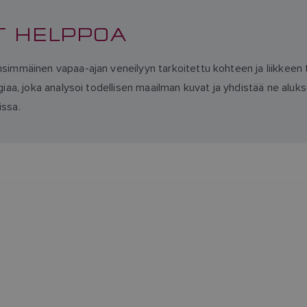
T HELPPOA
mmäinen vapaa-ajan veneilyyn tarkoitettu kohteen ja liikkeen 
a, joka analysoi todellisen maailman kuvat ja yhdistää ne alukse
issa.