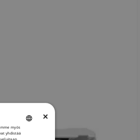
×
Jaamme myös
ENGLISH
vat yhdistää
FRENCH
lveluitaan.