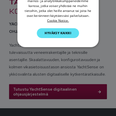
TASO 3:
ÄLYKÄS
mainos- ja analytiikkakumppaneidemme
kanssa, jotka voivat yhdistää ne muihin
ITALIAN
KOTISI VESILLÄ
tietoihin, jotka olet heille antanut tai joita he
SWEDISH
ovat keränneet käyttäessäsi palveluitaan.
Cookie Notice.
YACHTSENSE DIGITAALINEN
GERMAN
OHJAUSJÄRJESTELMÄ
HYVÄKSY KAIKKI
DUTCH
SPANISH
YachtSense™ edustaa aluksen automatisoinnin
NORWEGIAN
tulevaisuutta veneenrakentajille ja teknisille
FINNISH
asentajille. Skaalattavuuden, konfiguroitavuuden ja
kolmen vikasietoisuustason ansiosta YachtSense on
ykkösvalinta alusten digitaaliselle kytkentäratkaisulle.
Tutustu YachtSense digitaalinen
ohjausjärjestelmä