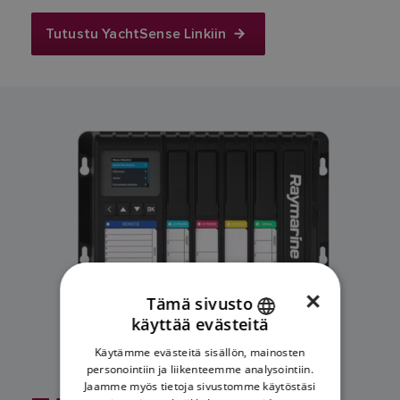
Tutustu YachtSense Linkiin
×
Tämä sivusto
käyttää evästeitä
ENGLISH
Käytämme evästeitä sisällön, mainosten
FRENCH
personointiin ja liikenteemme analysointiin.
Jaamme myös tietoja sivustomme käytöstäsi
DANISH