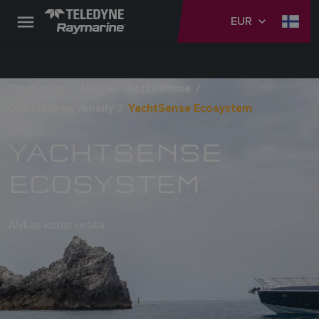
EUR
Raymarine
Meidän tuotteemme
Digitaalinen veneily
YachtSense Ecosystem
YACHTSENSE
ECOSYSTEM
Älykäs kotisi vesillä