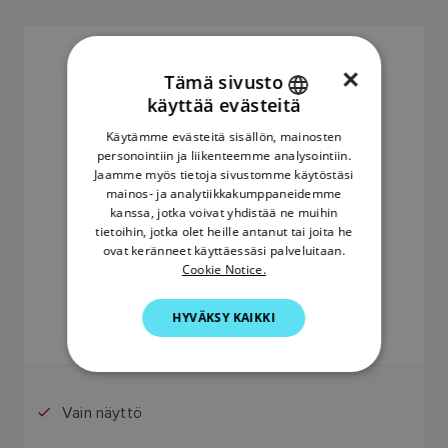
TUULIMITTARINÄYTTÖ
×
Tämä sivusto
SKU: E70065
käyttää evästeitä
ENGLISH
Käytämme evästeitä sisällön, mainosten
FRENCH
personointiin ja liikenteemme analysointiin.
Jaamme myös tietoja sivustomme käytöstäsi
DANISH
mainos- ja analytiikkakumppaneidemme
kanssa, jotka voivat yhdistää ne muihin
ITALIAN
tietoihin, jotka olet heille antanut tai joita he
SWEDISH
ovat keränneet käyttäessäsi palveluitaan.
Cookie Notice.
GERMAN
0
HYVÄKSY KAIKKI
DUTCH
SPANISH
NORWEGIAN
Vain näyttö
FINNISH