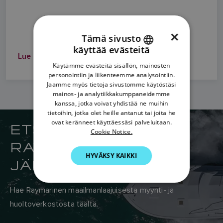
×
Tämä sivusto
käyttää evästeitä
ENGLISH
Lue lisää
Käytämme evästeitä sisällön, mainosten
FRENCH
personointiin ja liikenteemme analysointiin.
Jaamme myös tietoja sivustomme käytöstäsi
DANISH
mainos- ja analytiikkakumppaneidemme
kanssa, jotka voivat yhdistää ne muihin
ITALIAN
tietoihin, jotka olet heille antanut tai joita he
SWEDISH
ovat keränneet käyttäessäsi palveluitaan.
ETSI LÄHIN
Cookie Notice.
GERMAN
RAYMARINE-
HYVÄKSY KAIKKI
DUTCH
JÄLLEENMYYJÄSI
SPANISH
NORWEGIAN
Hae Raymarinen maailmanlaajuisesta myynti- ja
huoltoverkostosta täältä.
FINNISH