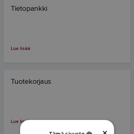
Tietopankki
Lue lisää
Tuotekorjaus
Lue lisää
×
Tämä sivusto