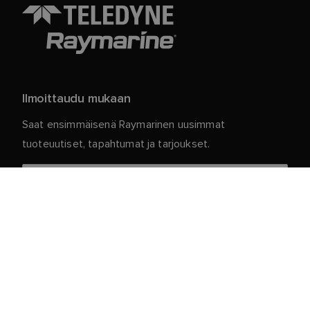
Ilmoittaudu mukaan
Saat ensimmäisenä Raymarinen uusimmat
tuoteuutiset, tapahtumat ja tarjoukset.
Henkilökohtaiset tietosi ovat meillä turvassa. Jos
haluat lisätietoja ja yksityiskohtia tilauksen
peruuttamisesta, lue
.
tietosuojakäytäntömme