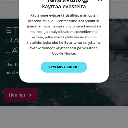
käyttää evästeitä
ENGLISH
Käytämme evästeitä sisällön, mainosten
FRENCH
personointiin ja liikenteemme analysointiin.
Jaamme myös tietoja sivustomme käytöstäsi
ETSI LÄHIN
DANISH
mainos- ja analytiikkakumppaneidemme
RAYMARINE-
kanssa, jotka voivat yhdistää ne muihin
ITALIAN
tietoihin, jotka olet heille antanut tai joita he
JÄLLEENMYYJÄSI
SWEDISH
ovat keränneet käyttäessäsi palveluitaan.
Cookie Notice.
GERMAN
Hae Raymarinen maailmanlaajuisesta myynti- ja
HYVÄKSY KAIKKI
DUTCH
huoltoverkostosta täältä.
SPANISH
NORWEGIAN
Hae nyt
FINNISH