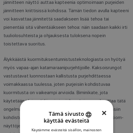
jännitteen näyttö auttaa kapteenia optimoimaan purjeiden
jännitteen kriittisissä kohdissa. Tämän tiedon avulla kapteeni
voi kasvattaa jännitettä saadakseen lisää tehoa tai
pienentää sitä vähentääkseen tehoa: näin saadaan kaikki irti
tuuliolosuhteista ja ohjauksesta tuloksena nopein
toistettava suoritus.
Älykkäästä kuormituksentunnistusteknologiasta on hyötyä
myös vapaa-ajan katamaraanipurjehtijoille. Kaksoisrungot
vastustavat luonnostaan kallistusta purjehdittaessa
voimakkaassa tuulessa, joten purjeisiin kohdistuvaa
kuormitusta on vaikeampi arvioida. Biminikate, jota
käytetään yleisesti lämpimissä ilmastoissa, vaikeuttaa tätä
ongelmaa, koska purjeet on vaikeampi nähdä ja purjeisiin
×
Tämä sivusto
kohdistuva voima on näin ollen vaikeampi arvioida. Axiom-
käyttää evästeitä
ENGLISH
näyttöjen välittömät jännitetiedot poistavat tällaisen
Käytämme evästeitä sisällön, mainosten
FRENCH