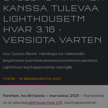
KANSSA TULEVAA
LIGHTHOUSETM
HVAR 3.16 -
VERSIOTA VARTEN
Uusi Cyclops Marine -teknologia tuo markkinoille
langattoman kuormituksentunnistustoiminnon päivitetyn
LightHouse-käyttöjärjestelmän käyttäjille
TIISTAI - 16 MARRASKUUTA 2021
– Raymarinella
Fareham, Iso-Britannia – marraskuu 2021
on ilo julkistaa
LightHouse Hvar 3.16
-käyttöjärjestelmän