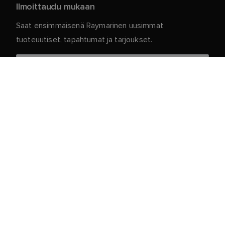
Ilmoittaudu mukaan
Saat ensimmäisenä Raymarinen uusimmat
tuoteuutiset, tapahtumat ja tarjoukset.
Henkilökohtaiset tietosi ovat meillä turvassa. Jos
haluat lisätietoja ja yksityiskohtia tilauksen
peruuttamisesta, lue
.
tietosuojakäytäntömme
Asiakaspalvelu
Asiakas- ja Kumppaniportaali