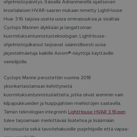
ohjelmistopäivitys. Itäisellä Adrianmerellä sijaitsevan
kroatialaisen HVAR-saaren mukaan nimetty LightHouse
Hvar 3:16 tarjoaa useita uusia ominaisuuksia ja sisältää
Cyclops Marinen älykkään ja langattoman
kuormituksentunnistusteknologian. LightHouse-
ohjelmistojulkaisut tarjoavat säännöllisesti uusia
järjestelmäetuja kaikille Axiom®-näyttöjä käyttäville
veneilijöille.
Cyclops Marine perustettiin vuonna 2018
yksinkertaistamaan kehittyneitä
kuormituksentunnistuslaitteita, jotka olivat aiemmin vain
kilpajoukkueiden ja huippujahtien miehistöjen saatavilla.
Tämän teknologian integrointi
LightHouse HVAR 3.16:een
tulee tarjoamaan merkittävää lisätehoa ja lisäämään
tietoisuutta sekä tavoitehakuisille purjehtijoille että vapaa-