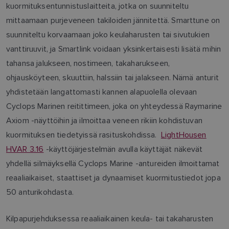
kuormituksentunnistuslaitteita, jotka on suunniteltu
mittaamaan purjeveneen takiloiden jännitettä. Smarttune on
suunniteltu korvaamaan joko keulaharusten tai sivutukien
vanttiruuvit, ja Smartlink voidaan yksinkertaisesti lisätä mihin
tahansa jalukseen, nostimeen, takaharukseen,
ohjausköyteen, skuuttiin, halssiin tai jalakseen. Nämä anturit
yhdistetään langattomasti kannen alapuolella olevaan
Cyclops Marinen reitittimeen, joka on yhteydessä Raymarine
Axiom -näyttöihin ja ilmoittaa veneen rikiin kohdistuvan
kuormituksen tiedetyissä rasituskohdissa.
LightHousen
HVAR 3.16
-käyttöjärjestelmän avulla käyttäjät näkevät
yhdellä silmäyksellä Cyclops Marine -antureiden ilmoittamat
reaaliaikaiset, staattiset ja dynaamiset kuormitustiedot jopa
50 anturikohdasta.
Kilpapurjehduksessa reaaliaikainen keula- tai takaharusten