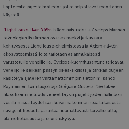
kapteenille järjestelmätiedot, jotka helpottavat moottorien
käyttöä.
"LightHouse Hvar 3.16:n
lisäominaisuudet ja Cyclops Marinen
teknologian lisääminen ovat esimerkki jatkuvasta
kehityksestä LightHouse-ohjelmistossa ja Axiom-näytön
ekosysteemissä, joita tarjotaan asianmukaisesti
varustetuille veneilijöille. Cyclops-kuormitusanturit tarjoavat
veneilijöille selkeän pääsyn oikea-aikaista ja tarkkaa purjeen
käsittelyä ajatellen välttämättömimpiin tietoihin”, sanoo
Raymarinen toimitusjohtaja Grégoire Outters. "Se tukee
filosofiaamme tuoda veneet täysin purjehtijoiden hallintaan
vesillä, missä täydellisen kuvan näkeminen reaaliaikaisesta
navigointitiedosta parantaa huomattavasti turvallisuutta,
tilannetietoisuutta ja suorituskykyä.”