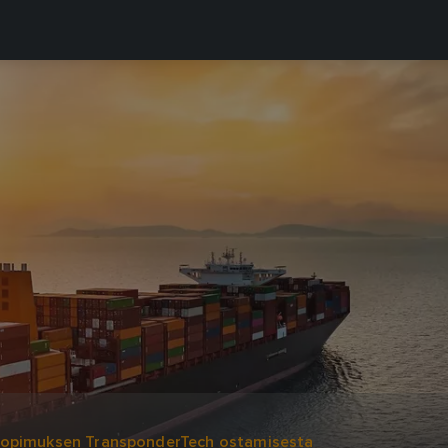
sopimuksen TransponderTech ostamisesta