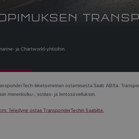
SOPIMUKSEN TRANS
arine- ja Chartworld-yhtiöihin.
nsponderTech-liiketoiminnan ostamisesta Saab AB:ltä. Transpond
siin merenkulku-, sotilas- ja lentosovelluksiin.
om: Teledyne ostaa TransponderTechin Saabilta.