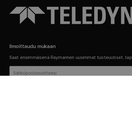
Ilmoittaudu mukaan
Saat ensimmäisenä Raymarinen uusimmat tuoteuutiset, tapa
Henkilökohtaiset tietosi ovat meillä turvassa. Jos haluat lis
Asiakaspalvelu