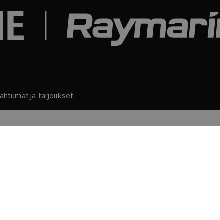
htumat ja tarjoukset.
ätietoja ja yksityiskohtia tilauksen peruuttamisesta, lue
tietosu