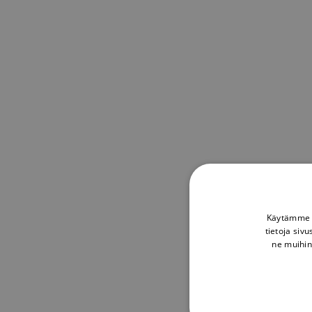
Käytämme e
tietoja siv
ne muihin 