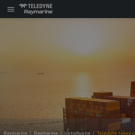
Raymarine
Raymarine
Uutishuone
Teledyne tekee 