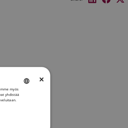
×
Jaamme myös
ENGLISH
vat yhdistää
FRENCH
lveluitaan.
DANISH
ITALIAN
SWEDISH