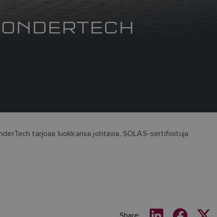
PONDERTECH
erTech tarjoaa luokkansa johtavia, SOLAS-sertifioituja
Share: