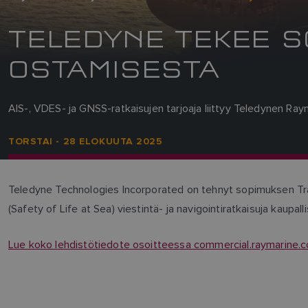
TELEDYNE TEKEE 
OSTAMISESTA
AIS-, VDES- ja GNSS-ratkaisujen tarjoaja liittyy Teledynen Raym
TORSTAI - 28 ELOKUUTA 2025
Teledyne Technologies Incorporated on tehnyt sopimuksen Tra
(Safety of Life at Sea) viestintä- ja navigointiratkaisuja kaupalli
Lue koko lehdistötiedote osoitteessa commercial.raymarine.c