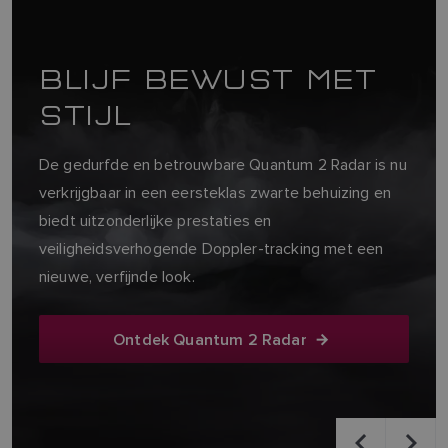
ontworpen voor CAT 1, 2 en CAT 3 SOLAS-schepen
met type goedkeuring.
Ontdek Pathfinder