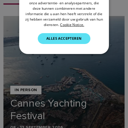
onze advertentie- en analysepartners, die
SWEDISH
deze kunnen combineren met andere
informatie die u aan hen heeft verstrekt of die
GERMAN
zij hebben verzameld door uw gebruik van hun
diensten.
Cookie Notice.
DUTCH
SPANISH
ALLES ACCEPTEREN
NORWEGIAN
FINNISH
IN PERSON
Cannes Yachting
Festival
08 - 13 SEPTEMBER 2026