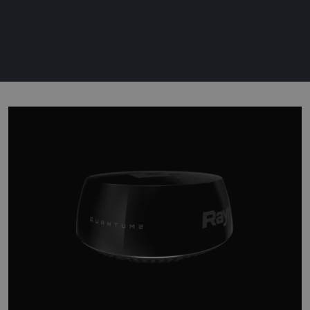
DE NIEUWE
STANDAARD VOOR
COMMERCIËLE
RADAR
Het revolutionaire nieuwe Pathfinder Radar systeem
is gebouwd op Raymarine's beproefde en
bekroonde solid-state radar technologie en is