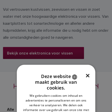
Vol vertrouwen kustvissen, zeevissen en vissen in zoet
water met onze hoogwaardige elektronica voor vissers. Van
kaartplotters tot sonartechnologie en allerlei andere
hulpmiddelen, krijg alle informatie die u nodig hebt om onder
alle omstandigheden goed te navigeren.
Bekijk onze elektronica voor vissen
×
Deze website
maakt gebruik van
HET NIEUWSTE VAN
ENGLISH
cookies.
RAYMARINE
FRENCH
We gebruiken cookies om inhoud en
advertenties te personaliseren en om ons
DANISH
verkeer te analyseren. We delen ook
Alle
Nieuws
Evenementen
Leren
ITALIAN
informatie over uw gebruik van onze site met