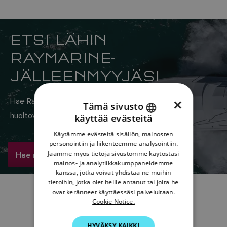
ETSI LÄHIN
RAYMARINE-
JÄLLEENMYYJÄSI
Hae Raymarinen maailmanlaajuisesta myynti- ja
×
Tämä sivusto
huoltoverkostosta täältä.
käyttää evästeitä
ENGLISH
Käytämme evästeitä sisällön, mainosten
FRENCH
personointiin ja liikenteemme analysointiin.
Hae nyt
Jaamme myös tietoja sivustomme käytöstäsi
DANISH
mainos- ja analytiikkakumppaneidemme
kanssa, jotka voivat yhdistää ne muihin
ITALIAN
tietoihin, jotka olet heille antanut tai joita he
SWEDISH
ovat keränneet käyttäessäsi palveluitaan.
Cookie Notice.
GERMAN
HYVÄKSY KAIKKI
DUTCH