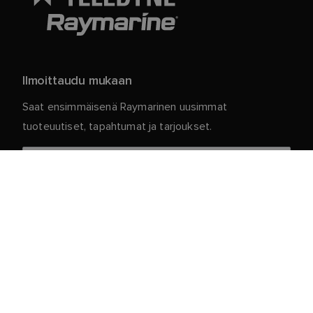
Ilmoittaudu mukaan
Saat ensimmäisenä Raymarinen uusimmat
tuoteuutiset, tapahtumat ja tarjoukset.
Henkilökohtaiset tietosi ovat meillä turvassa. Jos
haluat lisätietoja ja yksityiskohtia tilauksen
peruuttamisesta, lue
.
tietosuojakäytäntömme