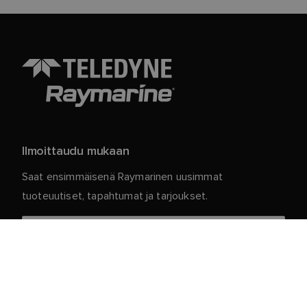
Ilmoittaudu mukaan
Saat ensimmäisenä Raymarinen uusimmat
tuoteuutiset, tapahtumat ja tarjoukset.
Henkilökohtaiset tietosi ovat meillä turvassa. Jos
haluat lisätietoja ja yksityiskohtia tilauksen
peruuttamisesta, lue
.