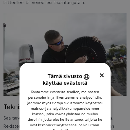
laitteellesi tai veneellesi tapahtuu jotain.
×
Tämä sivusto
käyttää evästeitä
ENGLISH
Käytämme evästeitä sisällön, mainosten
FRENCH
personointiin ja liikenteemme analysointiin.
Jaamme myös tietoja sivustomme käytöstäsi
DANISH
Teknisen tuen käyttö
mainos- ja analytiikkakumppaneidemme
kanssa, jotka voivat yhdistää ne muihin
ITALIAN
Saa tarvitsemasi tuki Raymarinen tuoteasiantuntijoilta.
tietoihin, jotka olet heille antanut tai joita he
SWEDISH
ovat keränneet käyttäessäsi palveluitaan.
Rekisteröityminen verkossa antaa meille täyden kuvan