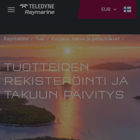
EUR
Raymarine
Tuki
Korjaus, takuu ja palautukset
Tuotteen rekisteröinti
TUOTTEIDEN
REKISTERÖINTI JA
TAKUUN PÄIVITYS