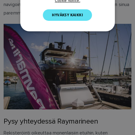
Cookie Notice.
navigointijärjestelmästäsi ja auttaa meitä palvelemaan sinua
GERMAN
paremmin.
HYVÄKSY KAIKKI
DUTCH
SPANISH
NORWEGIAN
FINNISH
Pysy yhteydessä Raymarineen
Rekisteröinti oikeuttaa monenlaisiin etuihin, kuten