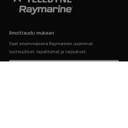
Ilmoittaudu mukaan
Saat ensimmäisenä Raymarinen uusimmat
tuoteuutiset, tapahtumat ja tarjoukset.
Henkilökohtaiset tietosi ovat meillä turvassa. Jos
haluat lisätietoja ja yksityiskohtia tilauksen
peruuttamisesta, lue
.
tietosuojakäytäntömme