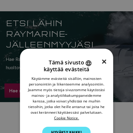
ETSI LÄHIN
RAYMARINE-
JÄLLEENMYYJÄSI
Hae Raymarinen maailmanlaajuisesta myynti- ja
×
Tämä sivusto
huoltoverkostosta täältä.
käyttää evästeitä
ENGLISH
Käytämme evästeitä sisällön, mainosten
FRENCH
personointiin ja liikenteemme analysointiin.
Hae nyt
Jaamme myös tietoja sivustomme käytöstäsi
DANISH
mainos- ja analytiikkakumppaneidemme
kanssa, jotka voivat yhdistää ne muihin
ITALIAN
tietoihin, jotka olet heille antanut tai joita he
SWEDISH
ovat keränneet käyttäessäsi palveluitaan.
Cookie Notice.
GERMAN
HYVÄKSY KAIKKI
DUTCH