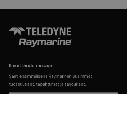
Ilmoittaudu mukaan
Saat ensimmäisenä Raymarinen uusimmat
tuoteuutiset, tapahtumat ja tarjoukset.
Henkilökohtaiset tietosi ovat meillä turvassa. Jos
haluat lisätietoja ja yksityiskohtia tilauksen