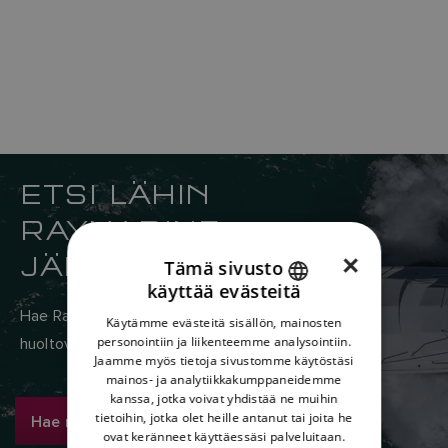
ETSI LÄHIN
RAYMARINE-
JÄLLEENMYYJÄSI
×
Tämä sivusto
käyttää evästeitä
ENGLISH
Hae Raymarinen maailmanlaajuisesta myynti- ja
Käytämme evästeitä sisällön, mainosten
FRENCH
personointiin ja liikenteemme analysointiin.
huoltoverkostosta täältä.
Jaamme myös tietoja sivustomme käytöstäsi
DANISH
mainos- ja analytiikkakumppaneidemme
kanssa, jotka voivat yhdistää ne muihin
ITALIAN
tietoihin, jotka olet heille antanut tai joita he
Hae nyt
SWEDISH
ovat keränneet käyttäessäsi palveluitaan.