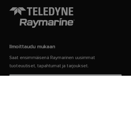
Ilmoittaudu mukaan
Saat ensimmäisenä Raymarinen uusimmat
tuoteuutiset, tapahtumat ja tarjoukset.
Henkilökohtaiset tietosi ovat meillä turvassa. Jos
haluat lisätietoja ja yksityiskohtia tilauksen
peruuttamisesta, lue
.
tietosuojakäytäntömme