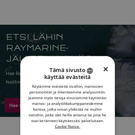
ETSI LÄHIN
RAYMARINE-
JÄLLEENMYYJÄSI
×
Tämä sivusto
Hae Raymarinen maailmanlaajuisesta myynti- ja
käyttää evästeitä
ENGLISH
huoltoverkostosta täältä.
Käytämme evästeitä sisällön, mainosten
FRENCH
personointiin ja liikenteemme analysointiin.
Jaamme myös tietoja sivustomme käytöstäsi
DANISH
mainos- ja analytiikkakumppaneidemme
Hae nyt
kanssa, jotka voivat yhdistää ne muihin
ITALIAN
tietoihin, jotka olet heille antanut tai joita he
SWEDISH
ovat keränneet käyttäessäsi palveluitaan.
Cookie Notice.
GERMAN