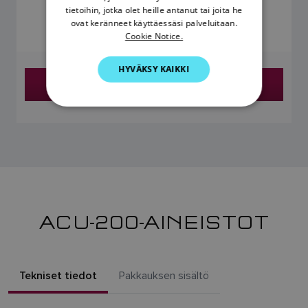
1.248,73 €
tietoihin, jotka olet heille antanut tai joita he
SWEDISH
ovat keränneet käyttäessäsi palveluitaan.
Hinta sisältää arvonlisäveron
Cookie Notice.
GERMAN
HYVÄKSY KAIKKI
DUTCH
Etsi jälleenmyyjä
SPANISH
NORWEGIAN
FINNISH
ACU-200-AINEISTOT
Tekniset tiedot
Pakkauksen sisältö