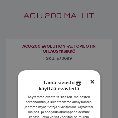
ACU-200-MALLIT
ACU-200 EVOLUTION -AUTOPILOTIN
OHJAUSYKSIKKÖ
SKU: E70099
×
Tämä sivusto
käyttää evästeitä
ENGLISH
Käytämme evästeitä sisällön, mainosten
FRENCH
personointiin ja liikenteemme analysointiin.
Jaamme myös tietoja sivustomme käytöstäsi
DANISH
mainos- ja analytiikkakumppaneidemme
kanssa, jotka voivat yhdistää ne muihin
ITALIAN