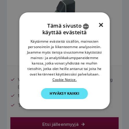
×
Tämä sivusto
käyttää evästeitä
ENGLISH
Käytämme evästeitä sisällön, mainosten
2.604,13 €
FRENCH
personointiin ja liikenteemme analysointiin.
Jaamme myös tietoja sivustomme käytöstäsi
DANISH
mainos- ja analytiikkakumppaneidemme
Hinta sisältää arvonlisäveron
kanssa, jotka voivat yhdistää ne muihin
ITALIAN
tietoihin, jotka olet heille antanut tai joita he
SWEDISH
ovat keränneet käyttäessäsi palveluitaan.
Veneille, joiden uppouma on enintään 11 000 kg
Cookie Notice.
GERMAN
(24 000 lbs)
HYVÄKSY KAIKKI
DUTCH
12 voltin tasavirtajärjestelmille
SPANISH
Toimii ACU-200:n kanssa
NORWEGIAN
FINNISH
Etsi jälleenmyyjä