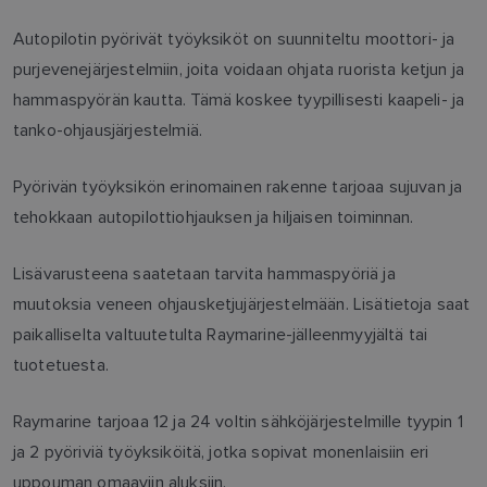
Autopilotin pyörivät työyksiköt on suunniteltu moottori- ja
purjevenejärjestelmiin, joita voidaan ohjata ruorista ketjun ja
hammaspyörän kautta. Tämä koskee tyypillisesti kaapeli- ja
tanko-ohjausjärjestelmiä.
Pyörivän työyksikön erinomainen rakenne tarjoaa sujuvan ja
tehokkaan autopilottiohjauksen ja hiljaisen toiminnan.
Lisävarusteena saatetaan tarvita hammaspyöriä ja
muutoksia veneen ohjausketjujärjestelmään. Lisätietoja saat
paikalliselta valtuutetulta Raymarine-jälleenmyyjältä tai
tuotetuesta.
Raymarine tarjoaa 12 ja 24 voltin sähköjärjestelmille tyypin 1
ja 2 pyöriviä työyksiköitä, jotka sopivat monenlaisiin eri
uppouman omaaviin aluksiin.