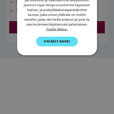
personointiin ja liikenteemme analysointiin.
12 voltin tasavirtajärjestelmille
Jaamme myös tietoja sivustomme käytöstäsi
DANISH
mainos- ja analytiikkakumppaneidemme
Toimii ACU-100:n kanssa
kanssa, jotka voivat yhdistää ne muihin
ITALIAN
tietoihin, jotka olet heille antanut tai joita he
SWEDISH
ovat keränneet käyttäessäsi palveluitaan.
Etsi jälleenmyyjä
Cookie Notice.
GERMAN
HYVÄKSY KAIKKI
DUTCH
SPANISH
NORWEGIAN
FINNISH