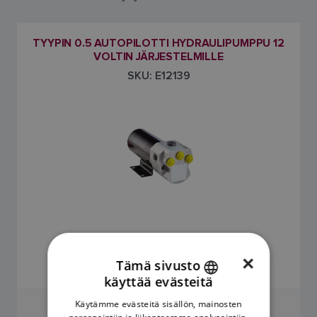
TYYPIN 0.5 AUTOPILOTTI HYDRAULIPUMPPU 12
VOLTIN JÄRJESTELMILLE
SKU: E12139
1.022,83 €
×
Tämä sivusto
Hinta sisältää arvonlisäveron
käyttää evästeitä
ENGLISH
Käytämme evästeitä sisällön, mainosten
FRENCH