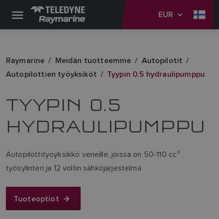
EUR
Raymarine
Meidän tuotteemme
Autopilotit
Autopilottien työyksiköt
Tyypin 0.5 hydraulipumppu
TYYPIN 0.5
HYDRAULIPUMPPU
Autopilottityöyksikkö veneille, joissa on 50-110 cc³
työsylinteri ja 12 voltin sähköjärjestelmä
Tuoteoptiot