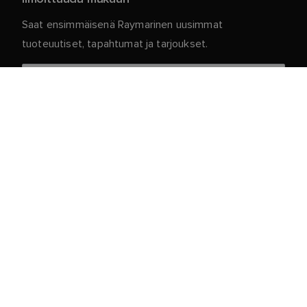
Saat ensimmäisenä Raymarinen uusimmat
tuoteuutiset, tapahtumat ja tarjoukset.
Henkilökohtaiset tietosi ovat meillä turvassa. Jos
haluat lisätietoja ja yksityiskohtia tilauksen
peruuttamisesta, lue
.
tietosuojakäytäntömme
Asiakaspalvelu
Asiakas- ja Kumppaniportaali
Palvelu ja tuki