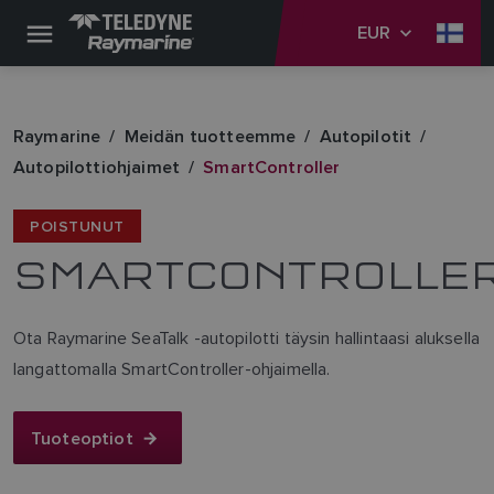
EUR
Raymarine
Meidän tuotteemme
Autopilotit
Autopilottiohjaimet
SmartController
POISTUNUT
SMARTCONTROLLE
Ota Raymarine SeaTalk -autopilotti täysin hallintaasi aluksella
langattomalla SmartController-ohjaimella.
Tuoteoptiot