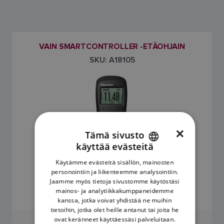
VAIN SMARTCONTROLLER -ETÄOHJAIN
SKU: A18105
×
Tämä sivusto
käyttää evästeitä
ENGLISH
Käytämme evästeitä sisällön, mainosten
FRENCH
personointiin ja liikenteemme analysointiin.
652,60 €
Jaamme myös tietoja sivustomme käytöstäsi
DANISH
mainos- ja analytiikkakumppaneidemme
Hinta sisältää arvonlisäveron
kanssa, jotka voivat yhdistää ne muihin
ITALIAN
tietoihin, jotka olet heille antanut tai joita he
SWEDISH
ovat keränneet käyttäessäsi palveluitaan.