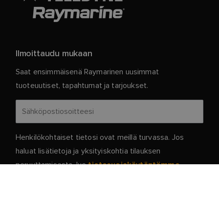
Ilmoittaudu mukaan
Saat ensimmäisenä Raymarinen uusimmat
tuoteuutiset, tapahtumat ja tarjoukset.
Henkilökohtaiset tietosi ovat meillä turvassa. Jos
haluat lisätietoja ja yksityiskohtia tilauksen
peruuttamisesta, lue
.
tietosuojakäytäntömme