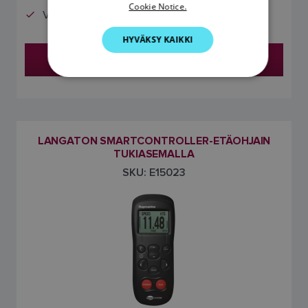
Cookie Notice.
Vain etäohjain
GERMAN
HYVÄKSY KAIKKI
DUTCH
Etsi jälleenmyyjä
SPANISH
NORWEGIAN
FINNISH
LANGATON SMARTCONTROLLER-ETÄOHJAIN
TUKIASEMALLA
SKU: E15023