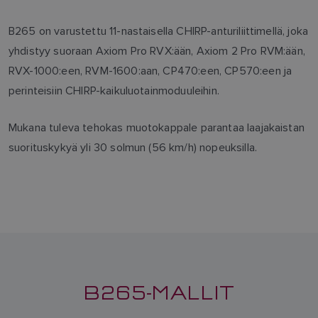
B265 on varustettu 11-nastaisella CHIRP-anturiliittimellä, joka
yhdistyy suoraan Axiom Pro RVX:ään, Axiom 2 Pro RVM:ään,
RVX-1000:een, RVM-1600:aan, CP470:een, CP570:een ja
perinteisiin CHIRP-kaikuluotainmoduuleihin.
Mukana tuleva tehokas muotokappale parantaa laajakaistan
suorituskykyä yli 30 solmun (56 km/h) nopeuksilla.
B265-MALLIT