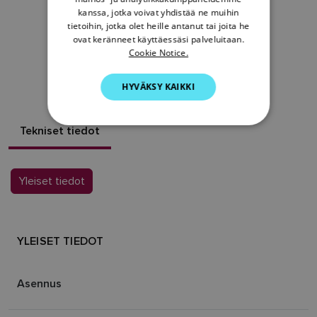
kanssa, jotka voivat yhdistää ne muihin
ITALIAN
tietoihin, jotka olet heille antanut tai joita he
SWEDISH
ovat keränneet käyttäessäsi palveluitaan.
B265-ANTURIN
Cookie Notice.
GERMAN
RESURSSIT
HYVÄKSY KAIKKI
DUTCH
SPANISH
Tekniset tiedot
NORWEGIAN
FINNISH
Yleiset tiedot
YLEISET TIEDOT
Asennus