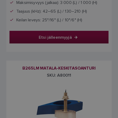
Maksimisyvyys (jalkaa): 3 000 (L) / 1 000 (H)
Taajuus (kHz): 42–65 (L) / 130–210 (H)
Keilan leveys: 25°/16° (L) / 10°/6° (H)
Etsi jälleenmyyjä
B265LM MATALA-KESKITASOANTURI
SKU: A80011