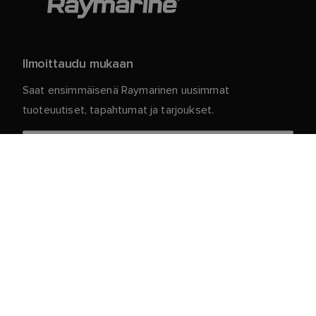
Ilmoittaudu mukaan
Saat ensimmäisenä Raymarinen uusimmat
tuoteuutiset, tapahtumat ja tarjoukset.
Henkilökohtaiset tietosi ovat meillä turvassa. Jos
haluat lisätietoja ja yksityiskohtia tilauksen
peruuttamisesta, lue
.
tietosuojakäytäntömme