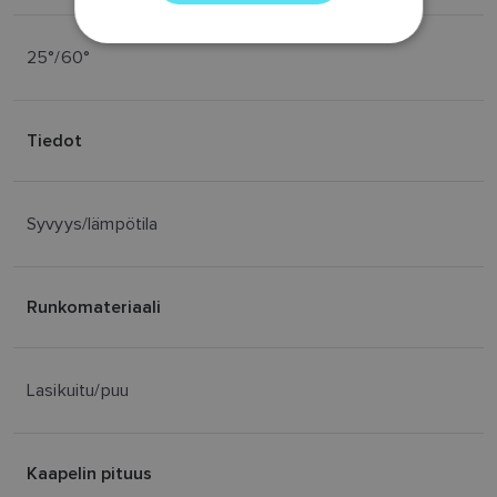
SPANISH
25°/60°
NORWEGIAN
FINNISH
Tiedot
Syvyys/lämpötila
Runkomateriaali
Lasikuitu/puu
Kaapelin pituus