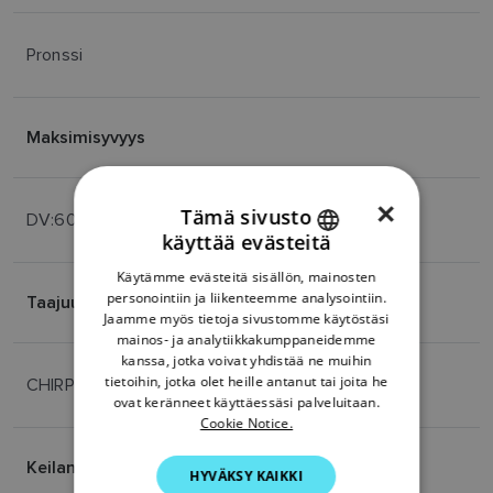
Pronssi
Maksimisyvyys
×
Tämä sivusto
DV:600 / FF: 900
käyttää evästeitä
ENGLISH
Käytämme evästeitä sisällön, mainosten
FRENCH
personointiin ja liikenteemme analysointiin.
Taajuus
Jaamme myös tietoja sivustomme käytöstäsi
DANISH
mainos- ja analytiikkakumppaneidemme
kanssa, jotka voivat yhdistää ne muihin
ITALIAN
tietoihin, jotka olet heille antanut tai joita he
CHIRP-kaikuluotain ja CHIRP DownVision
SWEDISH
ovat keränneet käyttäessäsi palveluitaan.
Cookie Notice.
GERMAN
Keilanleveys
HYVÄKSY KAIKKI
DUTCH