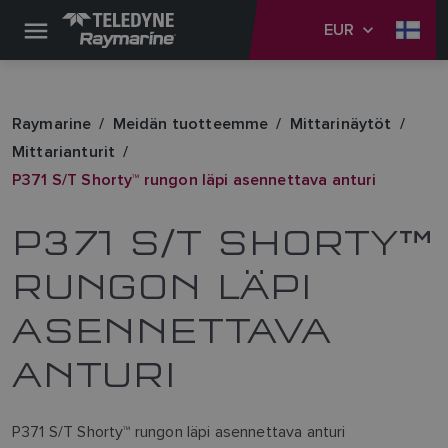
EUR
Raymarine
Meidän tuotteemme
Mittarinäytöt
Mittarianturit
P371 S/T Shorty™ rungon läpi asennettava anturi
P371 S/T SHORTY™
RUNGON LÄPI
ASENNETTAVA
ANTURI
P371 S/T Shorty™ rungon läpi asennettava anturi