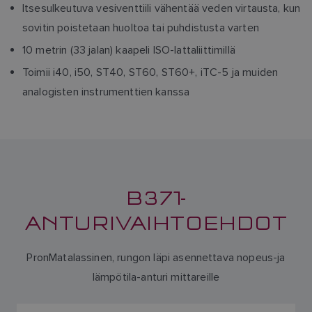
Itsesulkeutuva vesiventtiili vähentää veden virtausta, kun
sovitin poistetaan huoltoa tai puhdistusta varten
10 metrin (33 jalan) kaapeli ISO-lattaliittimillä
Toimii i40, i50, ST40, ST60, ST60+, iTC-5 ja muiden
analogisten instrumenttien kanssa
B371-
ANTURIVAIHTOEHDOT
PronMatalassinen, rungon läpi asennettava nopeus-ja
lämpötila-anturi mittareille