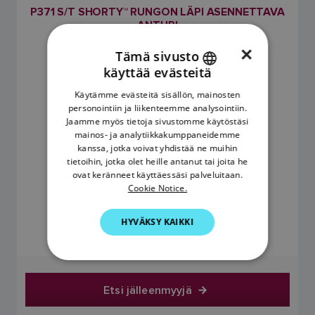
P371 S/T SHORTY™ RUNGON LÄPI ASENNETTAVA
ANTURI
SKU: E26008
×
Tämä sivusto
käyttää evästeitä
ENGLISH
Käytämme evästeitä sisällön, mainosten
FRENCH
personointiin ja liikenteemme analysointiin.
Jaamme myös tietoja sivustomme käytöstäsi
DANISH
mainos- ja analytiikkakumppaneidemme
kanssa, jotka voivat yhdistää ne muihin
ITALIAN
tietoihin, jotka olet heille antanut tai joita he
SWEDISH
ovat keränneet käyttäessäsi palveluitaan.
Cookie Notice.
GERMAN
169,43 €
HYVÄKSY KAIKKI
DUTCH
Hinta sisältää arvonlisäveron
SPANISH
NORWEGIAN
Etsi jälleenmyyjä
FINNISH