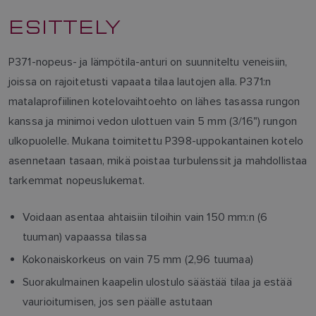
ESITTELY
P371-nopeus- ja lämpötila-anturi on suunniteltu veneisiin,
joissa on rajoitetusti vapaata tilaa lautojen alla. P371:n
matalaprofiilinen kotelovaihtoehto on lähes tasassa rungon
kanssa ja minimoi vedon ulottuen vain 5 mm (3/16") rungon
ulkopuolelle. Mukana toimitettu P398-uppokantainen kotelo
asennetaan tasaan, mikä poistaa turbulenssit ja mahdollistaa
tarkemmat nopeuslukemat.
Voidaan asentaa ahtaisiin tiloihin vain 150 mm:n (6
tuuman) vapaassa tilassa
Kokonaiskorkeus on vain 75 mm (2,96 tuumaa)
Suorakulmainen kaapelin ulostulo säästää tilaa ja estää
vaurioitumisen, jos sen päälle astutaan