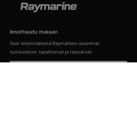
Ilmoittaudu mukaan
Saat ensimmäisenä Raymarinen uusimmat
tuoteuutiset, tapahtumat ja tarjoukset.
Henkilökohtaiset tietosi ovat meillä turvassa. Jos
haluat lisätietoja ja yksityiskohtia tilauksen
peruuttamisesta, lue
.
tietosuojakäytäntömme