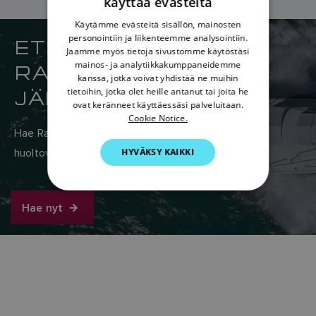
käyttää evästeitä
ENGLISH
Käytämme evästeitä sisällön, mainosten
FRENCH
personointiin ja liikenteemme analysointiin.
ETSI LÄHIN
Jaamme myös tietoja sivustomme käytöstäsi
DANISH
RAYMARINE-
mainos- ja analytiikkakumppaneidemme
kanssa, jotka voivat yhdistää ne muihin
ITALIAN
JÄLLEENMYYJÄSI
tietoihin, jotka olet heille antanut tai joita he
SWEDISH
ovat keränneet käyttäessäsi palveluitaan.
Cookie Notice.
GERMAN
Hae Raymarinen maailmanlaajuisesta myynti- ja
HYVÄKSY KAIKKI
DUTCH
huoltoverkostosta täältä.
SPANISH
NORWEGIAN
Hae nyt
FINNISH