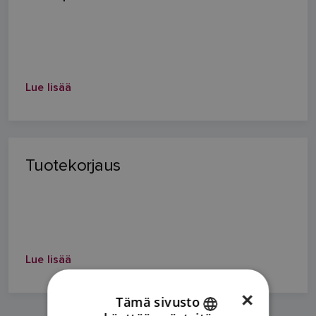
Lue lisää
Tuotekorjaus
Lue lisää
×
Tämä sivusto