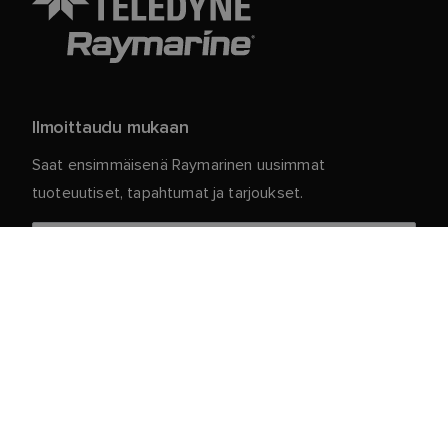
Ilmoittaudu mukaan
Saat ensimmäisenä Raymarinen uusimmat
tuoteuutiset, tapahtumat ja tarjoukset.
Henkilökohtaiset tietosi ovat meillä turvassa. Jos
haluat lisätietoja ja yksityiskohtia tilauksen
peruuttamisesta, lue
.
tietosuojakäytäntömme