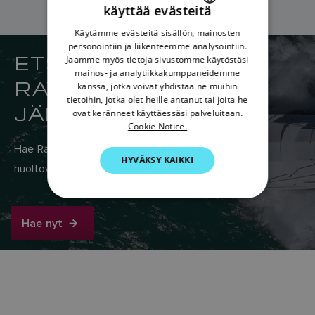
käyttää evästeitä
ENGLISH
Käytämme evästeitä sisällön, mainosten
FRENCH
personointiin ja liikenteemme analysointiin.
ETSI LÄHIN
Jaamme myös tietoja sivustomme käytöstäsi
DANISH
mainos- ja analytiikkakumppaneidemme
RAYMARINE-
kanssa, jotka voivat yhdistää ne muihin
ITALIAN
tietoihin, jotka olet heille antanut tai joita he
JÄLLEENMYYJÄSI
SWEDISH
ovat keränneet käyttäessäsi palveluitaan.
Cookie Notice.
GERMAN
Hae Raymarinen maailmanlaajuisesta myynti- ja
HYVÄKSY KAIKKI
DUTCH
huoltoverkostosta täältä.
SPANISH
NORWEGIAN
Hae nyt
FINNISH