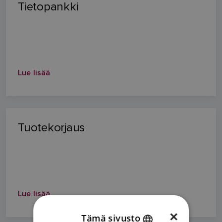
Tietopankki
Lue lisää
Tuotekorjaus
Lue lisää
×
Tämä sivusto