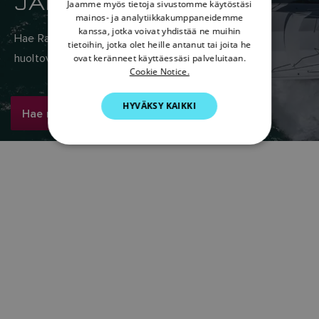
JÄLLEENMYYJÄSI
Jaamme myös tietoja sivustomme käytöstäsi
DANISH
mainos- ja analytiikkakumppaneidemme
kanssa, jotka voivat yhdistää ne muihin
ITALIAN
Hae Raymarinen maailmanlaajuisesta myynti- ja
tietoihin, jotka olet heille antanut tai joita he
SWEDISH
huoltoverkostosta täältä.
ovat keränneet käyttäessäsi palveluitaan.
Cookie Notice.
GERMAN
HYVÄKSY KAIKKI
DUTCH
Hae nyt
SPANISH
NORWEGIAN
FINNISH