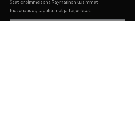
Saat ensimmäisenä Raymarinen uusimmat
tuoteuutiset, tapahtumat ja tarjoukset.
Henkilökohtaiset tietosi ovat meillä turvassa. Jos
haluat lisätietoja ja yksityiskohtia tilauksen
peruuttamisesta, lue
.
tietosuojakäytäntömme
Asiakaspalvelu
Asiakas- ja Kumppaniportaali
Palvelu ja tuki