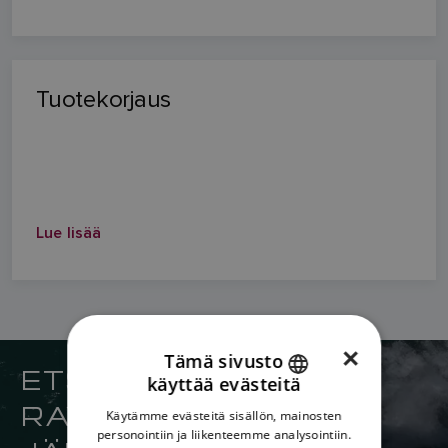
Tuotekorjaus
Lue lisää
×
Tämä sivusto
ETSI LÄHIN
käyttää evästeitä
ENGLISH
RAYMARINE-
Käytämme evästeitä sisällön, mainosten
FRENCH
personointiin ja liikenteemme analysointiin.