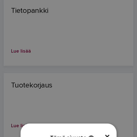
Tietopankki
Lue lisää
Tuotekorjaus
Lue lisää