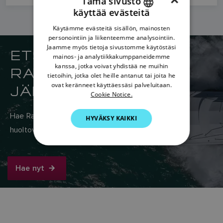
×
Tämä sivusto
käyttää evästeitä
ENGLISH
Käytämme evästeitä sisällön, mainosten
FRENCH
personointiin ja liikenteemme analysointiin.
Jaamme myös tietoja sivustomme käytöstäsi
ETSI LÄHIN
DANISH
mainos- ja analytiikkakumppaneidemme
kanssa, jotka voivat yhdistää ne muihin
RAYMARINE-
ITALIAN
tietoihin, jotka olet heille antanut tai joita he
SWEDISH
JÄLLEENMYYJÄSI
ovat keränneet käyttäessäsi palveluitaan.
Cookie Notice.
GERMAN
Hae Raymarinen maailmanlaajuisesta myynti- ja
HYVÄKSY KAIKKI
DUTCH
huoltoverkostosta täältä.
SPANISH
NORWEGIAN
Hae nyt
FINNISH