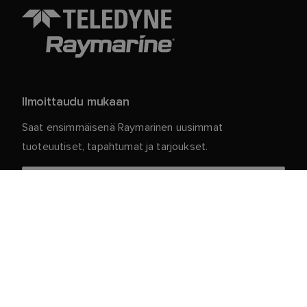
Ilmoittaudu mukaan
Saat ensimmäisenä Raymarinen uusimmat
tuoteuutiset, tapahtumat ja tarjoukset.
Henkilökohtaiset tietosi ovat meillä turvassa. Jos
haluat lisätietoja ja yksityiskohtia tilauksen
peruuttamisesta, lue
.
tietosuojakäytäntömme