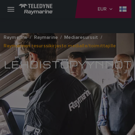
EUR
Raymarine
Raymarine
Mediaresurssit
Raymarinen resurssikirjasto medialle/toimittajille
LEHDISTÖPYYNNÖT