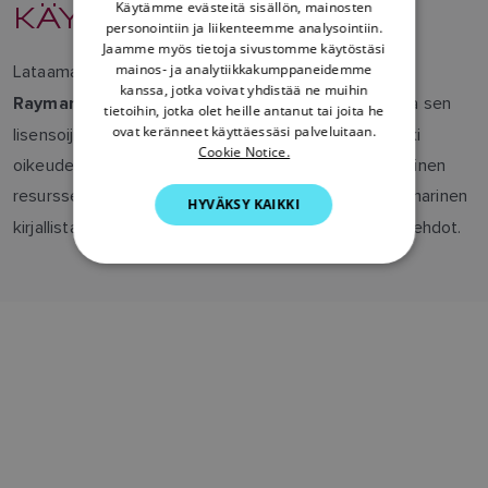
KÄYTTÖEHDOT
Käytämme evästeitä sisällön, mainosten
FRENCH
personointiin ja liikenteemme analysointiin.
Jaamme myös tietoja sivustomme käytöstäsi
DANISH
mainos- ja analytiikkakumppaneidemme
Lataamalla mediaresursseja hyväksyt, että
kaikki
kanssa, jotka voivat yhdistää ne muihin
ITALIAN
ja sen
Raymarinen sisältö on yksinomaan Raymarinen
tietoihin, jotka olet heille antanut tai joita he
SWEDISH
ovat keränneet käyttäessäsi palveluitaan.
lisensoijien omaisuutta, ja että nämä säilyttävät kaikki
Cookie Notice.
oikeudet, omistusoikeudet ja intressit siihen. Raymarinen
GERMAN
resursseja
millään tavoin ilman Raymarinen
ei saa muokata
HYVÄKSY KAIKKI
DUTCH
kirjallista lupaa. Lataamalla tiedostot hyväksyt nämä ehdot.
SPANISH
NORWEGIAN
FINNISH