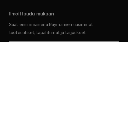
Ilmoittaudu mukaan
Saat ensimmäisenä Raymarinen uusimmat
tuoteuutiset, tapahtumat ja tarjoukset.
Henkilökohtaiset tietosi ovat meillä turvassa. Jos
haluat lisätietoja ja yksityiskohtia tilauksen
peruuttamisesta, lue
.
tietosuojakäytäntömme
Asiakaspalvelu