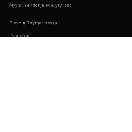
Myynnin ehdot ja edellytykset
Tietoja Raymarinesta
Työpaikat
Tietoja
Lähettiläät
Tapahtumat
Mediaresurssit
Kestävä kehitys
Haavoittuvuuden julkistaminen
Yhteystiedot
Raymarine Finland Oy