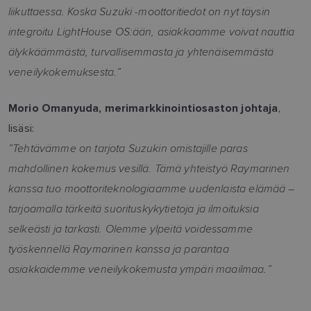
liikuttaessa. Koska Suzuki -moottoritiedot on nyt täysin
integroitu LightHouse OS:ään, asiakkaamme voivat nauttia
älykkäämmästä, turvallisemmasta ja yhtenäisemmästä
veneilykokemuksesta.”
,
Morio Omanyuda, merimarkkinointiosaston johtaja
lisäsi:
”Tehtävämme on tarjota Suzukin omistajille paras
mahdollinen kokemus vesillä. Tämä yhteistyö Raymarinen
kanssa tuo moottoriteknologiaamme uudenlaista elämää –
tarjoamalla tärkeitä suorituskykytietoja ja ilmoituksia
selkeästi ja tarkasti. Olemme ylpeitä voidessamme
työskennellä Raymarinen kanssa ja parantaa
asiakkaidemme veneilykokemusta ympäri maailmaa.”