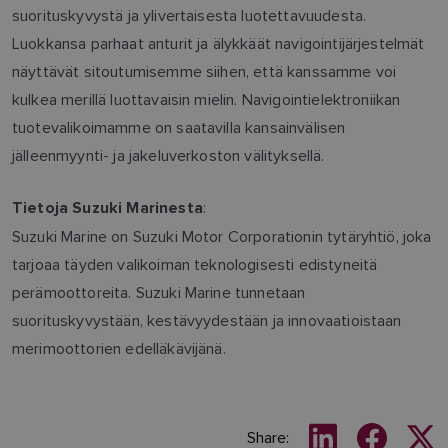
suorituskyvystä ja ylivertaisesta luotettavuudesta.
Luokkansa parhaat anturit ja älykkäät navigointijärjestelmät
näyttävät sitoutumisemme siihen, että kanssamme voi
kulkea merillä luottavaisin mielin. Navigointielektroniikan
tuotevalikoimamme on saatavilla kansainvälisen
jälleenmyynti- ja jakeluverkoston välityksellä.
:
Tietoja Suzuki Marinesta
Suzuki Marine on Suzuki Motor Corporationin tytäryhtiö, joka
tarjoaa täyden valikoiman teknologisesti edistyneitä
perämoottoreita. Suzuki Marine tunnetaan
suorituskyvystään, kestävyydestään ja innovaatioistaan
merimoottorien edelläkävijänä.
Share: