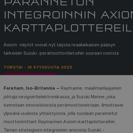
PARANNETUN
INTEGROINNIN AXIO
KARTTAPLOTTEREIL
Axiom -näytöt voivat nyt tarjota reaaliaikaisen pääsyn
tärkeisiin Suzuki -perämoottoritietoihin suoraan ruorista
TORSTAI - 18 SYYSKUUTA 2025
Raymarine, maailmanlaajuinen
Fareham, Iso-Britannia –
johtaja navigointielektroniikassa, ja Suzuki Marine, joka
tunnetaan innovatiivisista perämoottoreistaan, ilmoittavat
ylpeänä uudesta yhteistyöstä, jolla tuodaan parannetut
moottorimittarit Raymarinen Axiom-karttaplottereihin.
Tämän strategisen integroinnin ansiosta Suzuki -