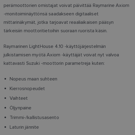
perämoottorien omistajat voivat päivittää Raymarine Axiom
-monitoiminäyttönsä saadakseen digitaaliset
mittarinäkymät, jotka tarjoavat reaaliaikaisen pääsyn
tärkeisiin moottoritietoihin suoraan ruorista käsin.
Raymarinen LightHouse 4.10 -käyttöjärjestelmän
julkistamisen myötä Axiom -käyttäjät voivat nyt valvoa
kattavasti Suzuki -moottorin parametreja kuten:
Nopeus maan suhteen
Kierrosnopeudet
Vaihteet
Öljynpaine
Trimmi-/kallistusasento
Laturin jännite