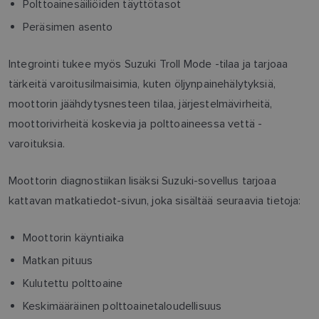
Polttoainesäiliöiden täyttötasot
Peräsimen asento
Integrointi tukee myös Suzuki Troll Mode -tilaa ja tarjoaa
tärkeitä varoitusilmaisimia, kuten öljynpainehälytyksiä,
moottorin jäähdytysnesteen tilaa, järjestelmävirheitä,
moottorivirheitä koskevia ja polttoaineessa vettä -
varoituksia.
Moottorin diagnostiikan lisäksi Suzuki-sovellus tarjoaa
kattavan matkatiedot-sivun, joka sisältää seuraavia tietoja:
Moottorin käyntiaika
Matkan pituus
Kulutettu polttoaine
Keskimääräinen polttoainetaloudellisuus