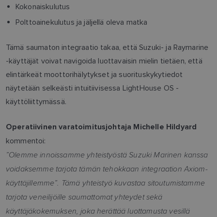
Kokonaiskulutus
Polttoainekulutus ja jäljellä oleva matka
Tämä saumaton integraatio takaa, että Suzuki- ja Raymarine
-käyttäjät voivat navigoida luottavaisin mielin tietäen, että
elintärkeät moottorihälytykset ja suorituskykytiedot
näytetään selkeästi intuitiivisessa LightHouse OS -
käyttöliittymässä.
Operatiivinen varatoimitusjohtaja Michelle Hildyard
kommentoi:
”Olemme innoissamme yhteistyöstä Suzuki Marinen kanssa
voidaksemme tarjota tämän tehokkaan integraation Axiom-
käyttäjillemme”. Tämä yhteistyö kuvastaa sitoutumistamme
tarjota veneilijöille saumattomat yhteydet sekä
käyttäjäkokemuksen, joka herättää luottamusta vesillä