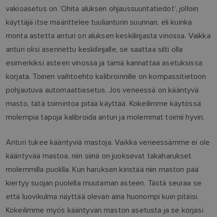
vakioasetus on ‘Ohita aluksen ohjaussuuntatiedot’, jolloin
käyttäjä itse määrittelee tuulianturin suunnan, eli kuinka
monta astetta anturi on aluksen keskilinjasta vinossa. Vaikka
anturi olisi asennettu keskilinjalle, se saattaa silti olla
esimerkiksi asteen vinossa ja tämä kannattaa asetuksissa
korjata. Toinen vaihtoehto kalibroinnille on kompassitietoon
pohjautuva automaattiasetus. Jos veneessä on kääntyvä
masto, tätä toimintoa pitää käyttää. Kokeilimme käytössä
molempia tapoja kalibroida anturi ja molemmat toimii hyvin.
Anturi tukee kääntyviä mastoja. Vaikka veneessämme ei ole
kääntyvää mastoa, niin siinä on juoksevat takaharukset
molemmilla puolilla. Kun haruksen kiristää niin maston pää
kiertyy suojan puolella muutaman asteen. Tästä seuraa se
että luovikulma näyttää olevan aina huonompi kuin pitäisi.
Kokeilimme myös kääntyvän maston asetusta ja se korjasi