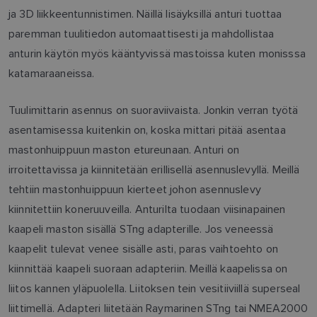
ja 3D liikkeentunnistimen. Näillä lisäyksillä anturi tuottaa
paremman tuulitiedon automaattisesti ja mahdollistaa
anturin käytön myös kääntyvissä mastoissa kuten monisssa
katamaraaneissa.
Tuulimittarin asennus on suoraviivaista. Jonkin verran työtä
asentamisessa kuitenkin on, koska mittari pitää asentaa
mastonhuippuun maston etureunaan. Anturi on
irroitettavissa ja kiinnitetään erillisellä asennuslevyllä. Meillä
tehtiin mastonhuippuun kierteet johon asennuslevy
kiinnitettiin koneruuveilla. Anturilta tuodaan viisinapainen
kaapeli maston sisällä STng adapterille. Jos veneessä
kaapelit tulevat venee sisälle asti, paras vaihtoehto on
kiinnittää kaapeli suoraan adapteriin. Meillä kaapelissa on
liitos kannen yläpuolella. Liitoksen tein vesitiiviillä superseal
liittimellä. Adapteri liitetään Raymarinen STng tai NMEA2000