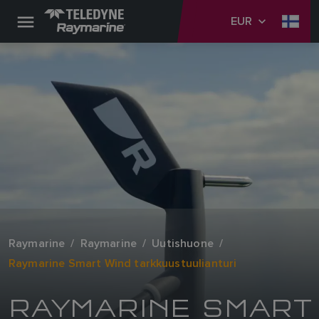
EUR
Raymarine
Raymarine
Uutishuone
Raymarine Smart Wind tarkkuustuulianturi
RAYMARINE SMART