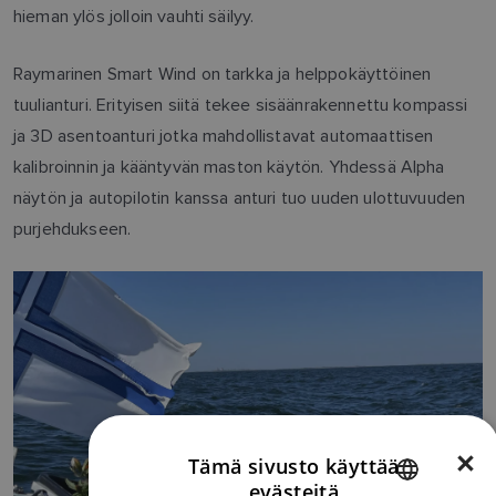
hieman ylös jolloin vauhti säilyy.
Raymarinen Smart Wind on tarkka ja helppokäyttöinen
tuulianturi. Erityisen siitä tekee sisäänrakennettu kompassi
ja 3D asentoanturi jotka mahdollistavat automaattisen
kalibroinnin ja kääntyvän maston käytön. Yhdessä Alpha
näytön ja autopilotin kanssa anturi tuo uuden ulottuvuuden
purjehdukseen.
×
Tämä sivusto käyttää
evästeitä