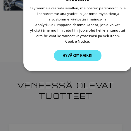
ENGLISH
Käytämme evästeitä sisällön, mainosten personointiin ja
FRENCH
liikenteemme analysointiin. Jaamme myös tietoja
sivustomme käytöstäsi mainos- ja
DANISH
analytiikkakumppaneidemme kanssa, jotka voivat
yhdistää ne muihin tietoihin, jotka olet heille antanut tai
ITALIAN
joita he ovat keränneet käyttäessäsi palveluitaan.
Share:
SWEDISH
Cookie Notice.
GERMAN
HYVÄKSY KAIKKI
DUTCH
SPANISH
NORWEGIAN
VENEESSÄ OLEVAT
FINNISH
TUOTTEET