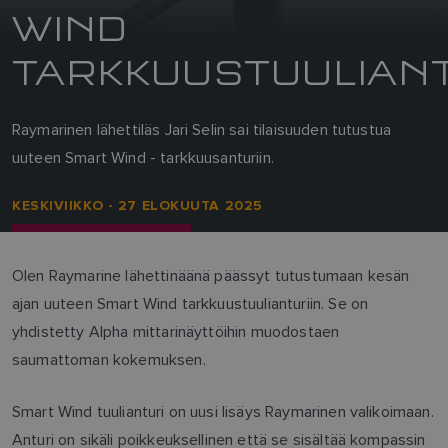
WIND
TARKKUUSTUULIAN
Raymarinen lähettiläs Jari Selin sai tilaisuuden tutustua
uuteen Smart Wind - tarkkuusanturiin.
KESKIVIIKKO - 27 ELOKUUTA 2025
Olen Raymarine lähettinäänä päässyt tutustumaan kesän
ajan uuteen Smart Wind tarkkuustuulianturiin. Se on
yhdistetty Alpha mittarinäyttöihin muodostaen
saumattoman kokemuksen.
Smart Wind tuulianturi on uusi lisäys Raymarinen valikoimaan.
Anturi on sikäli poikkeuksellinen että se sisältää kompassin