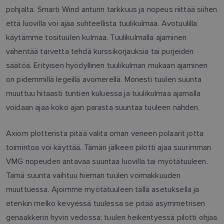
pohjalta. Smarti Wind anturin tarkkuus ja nopeus riittää siihen
että luovilla voi ajaa suhteellista tuulikulmaa. Avotuulilla
käytämme tosituulen kulmaa. Tuulikulmalla ajaminen
vähentää tarvetta tehdä kurssikorjauksia tai purjeiden
säätöä. Erityisen hyödyllinen tuulikulman mukaan ajaminen
on pidemmillä legeillä avomerellä. Monesti tuulen suunta
muuttuu hitaasti tuntien kuluessa ja tuulikulmaa ajamalla
voidaan ajaa koko ajan parasta suuntaa tuuleen nähden.
Axiom plotterista pitää valita oman veneen polaarit jotta
toimintoa voi käyttää. Tämän jälkeen pilotti ajaa suurimman
VMG nopeuden antavaa suuntaa luovilla tai myötätuuleen.
Tämä suunta vaihtuu hieman tuulen voimakkuuden
muuttuessa. Ajoimme myötätuuleen tällä asetuksella ja
etenkin melko kevyessä tuulessa se pitää asymmetrisen
genaakkerin hyvin vedossa; tuulen heikentyessä pilotti ohjaa