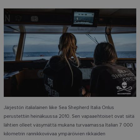
Järjestön italialainen liike Sea Shepherd Italia Onlus
perustettiin heinäkuussa 2010. Sen vapaaehtoiset ovat siitä
lähtien olleet väsymättä mukana turvaamassa Italian 7 000
kilometrin rannikkoviivaa ympäröivien rikkaiden