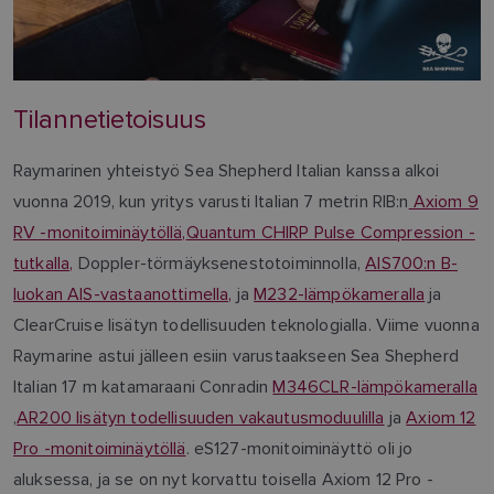
Tilannetietoisuus
Raymarinen yhteistyö Sea Shepherd Italian kanssa alkoi
vuonna 2019, kun yritys varusti Italian 7 metrin RIB:n
Axiom 9
RV -monitoiminäytöllä,
Quantum CHIRP Pulse Compression -
tutkalla,
Doppler-törmäyksenestotoiminnolla,
AIS700:n B-
luokan AIS-vastaanottimella,
ja
M232-lämpökameralla
ja
ClearCruise lisätyn todellisuuden teknologialla. Viime vuonna
Raymarine astui jälleen esiin varustaakseen Sea Shepherd
Italian 17 m katamaraani Conradin
M346CLR-lämpökameralla
,
AR200 lisätyn todellisuuden vakautusmoduulilla
ja
Axiom 12
Pro -monitoiminäytöllä
. eS127-monitoiminäyttö oli jo
aluksessa, ja se on nyt korvattu toisella Axiom 12 Pro -