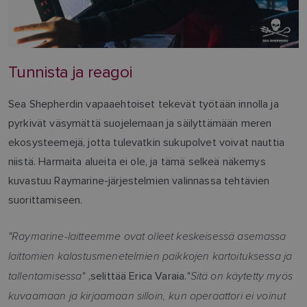
Tunnista ja reagoi
Sea Shepherdin vapaaehtoiset tekevät työtään innolla ja
pyrkivät väsymättä suojelemaan ja säilyttämään meren
ekosysteemejä, jotta tulevatkin sukupolvet voivat nauttia
niistä. Harmaita alueita ei ole, ja tämä selkeä näkemys
kuvastuu Raymarine-järjestelmien valinnassa tehtävien
suorittamiseen.
"Raymarine-laitteemme ovat olleet keskeisessä asemassa
laittomien kalastusmenetelmien paikkojen kartoituksessa ja
tallentamisessa"
"Sitä on käytetty myös
,selittää Erica Varaia.
kuvaamaan ja kirjaamaan silloin, kun operaattori ei voinut