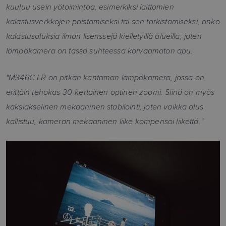
kuuluu usein yötoimintaa, esimerkiksi laittomien
kalastusverkkojen poistamiseksi tai sen tarkistamiseksi, onko
kalastusaluksia ilman lisenssejä kielletyillä alueilla, joten
lämpökamera on tässä suhteessa korvaamaton apu.
"M346C LR on pitkän kantaman lämpökamera, jossa on
erittäin tehokas 30-kertainen optinen zoomi. Siinä on myös
kaksiakselinen mekaaninen stabilointi, joten vaikka alus
kallistuu, kameran mekaaninen liike kompensoi liikettä."