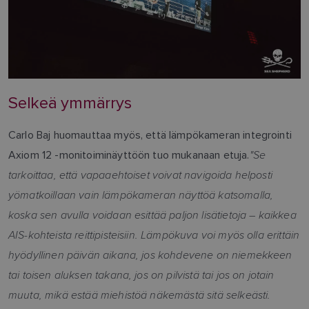
Selkeä ymmärrys
Carlo Baj huomauttaa myös, että lämpökameran integrointi
"Se
Axiom 12 -monitoiminäyttöön tuo mukanaan etuja.
tarkoittaa, että vapaaehtoiset voivat navigoida helposti
yömatkoillaan vain lämpökameran näyttöä katsomalla,
koska sen avulla voidaan esittää paljon lisätietoja – kaikkea
AIS-kohteista reittipisteisiin. Lämpökuva voi myös olla erittäin
hyödyllinen päivän aikana, jos kohdevene on niemekkeen
tai toisen aluksen takana, jos on pilvistä tai jos on jotain
muuta, mikä estää miehistöä näkemästä sitä selkeästi.