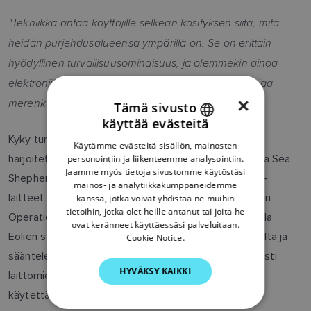
"Tekniikka antaa käyttäjille selkeän käsityksen siitä, mitä
heidän purjehdusalueensa ympärillä on. Se on erittäin
hyödyllinen turvallisuusominaisuus, ja olemmekin ainoa
elektroniikan tarjoaja, joka tarjoaa tällaista teknologiaa
merenkulkujärjestelmille."
×
Tämä sivusto
käyttää evästeitä
ENGLISH
Kyky tunnistaa varmasti epäillyt alukset ja selvittää,
Käytämme evästeitä sisällön, mainosten
FRENCH
harjoitetaanko laitonta kalastusta, on keskeinen tekijä Sea
personointiin ja liikenteemme analysointiin.
Jaamme myös tietoja sivustomme käytöstäsi
DANISH
Shepherd -toiminnassa, ja Italian laivaston Raymarine-
mainos- ja analytiikkakumppaneidemme
laitteet ovat välttämättömiä jatkuville aloitteille, kuten
kanssa, jotka voivat yhdistää ne muihin
ITALIAN
tietoihin, jotka olet heille antanut tai joita he
Operation Sisolle. Kampanjan tarkoituksena on suojella
SWEDISH
ovat keränneet käyttäessäsi palveluitaan.
Eolien saarten vesistöjä laittomalta, ilmoittamattomalta ja
Cookie Notice.
GERMAN
sääntelemättömältä kalastukselta ja puuttua erityisesti
HYVÄKSY KAIKKI
DUTCH
laittomien FAD-välineiden (kalaparvien kokoamiseen
käytettävien välineiden) käyttöön.
SPANISH