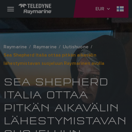
EUR
Raymarine
Raymarine
Uutishuone
Sea Shepherd Italia ottaa pitkän aikavälin
lähestymistavan suojeluun Raymarinen avulla
SEA SHEPHERD
ITALIA OTTAA
PITKÄN AIKAVÄLIN
LÄHESTYMISTAVAN