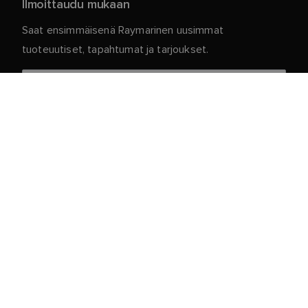
Ilmoittaudu mukaan
Saat ensimmäisenä Raymarinen uusimmat
tuoteuutiset, tapahtumat ja tarjoukset.
Henkilökohtaiset tietosi ovat meillä turvassa. Jos
haluat lisätietoja ja yksityiskohtia tilauksen
peruuttamisesta, lue
.
tietosuojakäytäntömme
Asiakaspalvelu
Asiakas- ja Kumppaniportaali