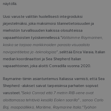
näytöllä.
Uusi varuste valittiin huolellisesti integroiduksi
järjestelmäksi, joka maksimoisi tilannetietoisuuden ja
miehistön turvallisuuden kaikissa olosuhteissa
"Valitsimme Raymarinen,
vapaaehtoisten työskennellessä.
koska se tarjoaa markkinoiden parasta visuaalista
navigointitietoa ja -teknologiaa"
,selittää Erica Varaia, Italian
median koordinaattori ja Sea Shepherd Italian
vapaaehtoinen, joka aloitti Conradilla vuonna 2020.
Raymarine-tiimin asiantuntemus Italiassa varmisti, että Sea
Shepherd -alukset saivat tarpeisiinsa parhaiten sopivat
"Sekä Conrad että 7 metrin RIB-vene ovat
varusteet.
aloittamassa tehtäviä kesällä Eolien saarilla" , sanoo Carlo
Baj, maapäällikkö, Maritime, Raymarine Italia."Työhön