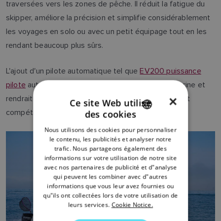
traversées vers les zones de pêche. Il réduit la fatigue du
skipper, améliore la précision et simplifie considérablement
les voyages en solo ou avec un petit équipage tout en les
rendant beaucoup plus sûrs.
L'ajout d'un pilote automatique tel que
EV200 puissance
pilote
automatique compléterait notre suite Raymarine et
rendrait Rods and Ribbons encore plus performant et
×
Ce site Web utilise
compétitif.
des cookies
ENGLISH
Nous utilisons des cookies pour personnaliser
FRENCH
le contenu, les publicités et analyser notre
trafic. Nous partageons également des
DANISH
informations sur votre utilisation de notre site
avec nos partenaires de publicité et d"analyse
ITALIAN
qui peuvent les combiner avec d"autres
SWEDISH
informations que vous leur avez fournies ou
qu"ils ont collectées lors de votre utilisation de
GERMAN
leurs services.
Cookie Notice.
DUTCH