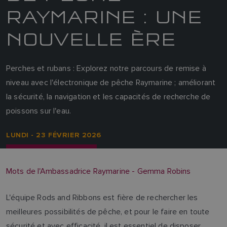
RAYMARINE : UNE
NOUVELLE ÈRE
Perches et rubans : Explorez notre parcours de remise à
niveau avec l'électronique de pêche Raymarine ; améliorant
la sécurité, la navigation et les capacités de recherche de
poissons sur l'eau.
LUNDI - 23 FÉVRIER 2026
Mots de l'Ambassadrice Raymarine - Gemma Robins
L'équipe Rods and Ribbons est fière de rechercher les
meilleures possibilités de pêche, et pour le faire en toute
sécurité et avec efficacité, il est essentiel de disposer