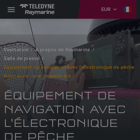
EUR
Raymarine
À propos de Raymarine
Salle de presse
Équipement de navigation avec l'électronique de pêche
Raymarine : une nouvelle ère
ÉQUIPEMENT DE
NAVIGATION AVEC
L'ÉLECTRONIQUE
DE PÊCHE