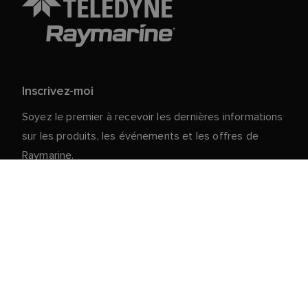
Inscrivez-moi
Soyez le premier à recevoir les dernières informations
sur les produits, les événements et les offres de
Raymarine.
Vos données personnelles sont en sécurité chez
nous. Pour plus d'informations et de détails sur le
désabonnement, lisez notre
politique de
.
confidentialité