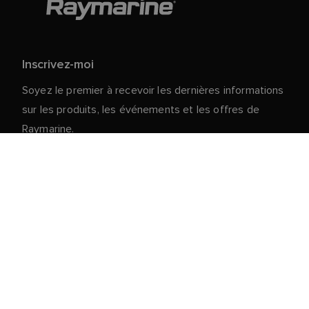
Inscrivez-moi
Soyez le premier à recevoir les dernières informations
sur les produits, les événements et les offres de
Raymarine.
Vos données personnelles sont en sécurité chez
nous. Pour plus d'informations et de détails sur le
désabonnement, lisez notre
politique de
.
confidentialité