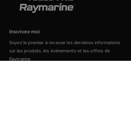
Inscrivez-moi
Soyez le premier à recevoir les dernières informations
sur les produits, les événements et les offres de
Raymarine.
Vos données personnelles sont en sécurité chez
nous. Pour plus d'informations et de détails sur le
désabonnement, lisez notre
politique de
.
confidentialité