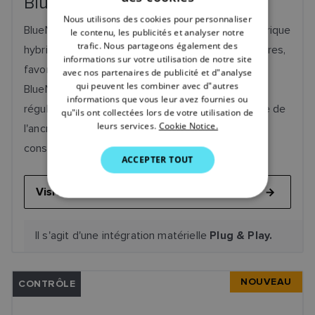
BlueNav
ENGLISH
Nous utilisons des cookies pour personnaliser
FRENCH
BlueNav fournit des solutions de propulsion électrique
le contenu, les publicités et analyser notre
trafic. Nous partageons également des
hybride à énergie propre et d'intégration des navires,
DANISH
informations sur votre utilisation de notre site
favorisant une navigation durable. L'application
avec nos partenaires de publicité et d"analyse
ITALIAN
qui peuvent les combiner avec d"autres
BlueNav HMI comprend le pilote automatique, le
SWEDISH
informations que vous leur avez fournies ou
régulateur de vitesse et les fonctions de contrôle de
qu"ils ont collectées lors de votre utilisation de
GERMAN
leurs services.
Cookie Notice.
l'ancre virtuelle. Pour plus d'informations, veuillez
DUTCH
consulter le site BlueNav.
ACCEPTER TOUT
SPANISH
Visiter BlueNav
NORWEGIAN
FINNISH
Il s'agit d'une intégration matérielle
Plug & Play.
NOUVEAU
CONTRÔLE