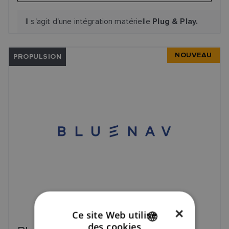
Il s'agit d'une intégration matérielle
Plug & Play.
NOUVEAU
PROPULSION
×
Ce site Web utilise
des cookies