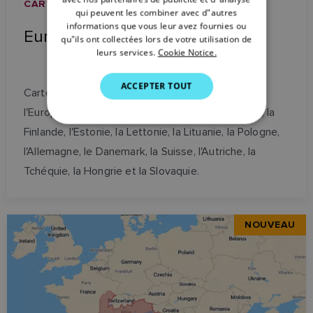
ITALIAN
CARTES NAUTIQUES / CARTE LIGHTHOUSE
qui peuvent les combiner avec d"autres
SWEDISH
informations que vous leur avez fournies ou
Europe du Nord
qu"ils ont collectées lors de votre utilisation de
GERMAN
leurs services.
Cookie Notice.
DUTCH
ACCEPTER TOUT
Carte microSD préchargée avec couverture de
SPANISH
l'Europe du Nord, y compris la Norvège, la Suède, la
NORWEGIAN
Finlande, l'Estonie, la Lettonie, la Lituanie, la Pologne,
FINNISH
l'Allemagne, le Danemark, la Suisse, l'Autriche, la
Tchéquie, la Hongrie et la Slovaquie.
NOUVEAU