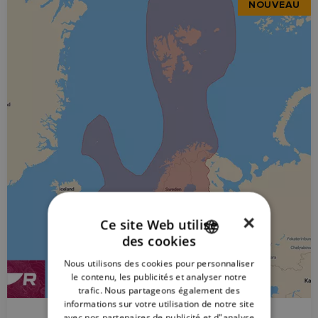
NOUVEAU
×
Ce site Web utilise
des cookies
ENGLISH
Nous utilisons des cookies pour personnaliser
FRENCH
le contenu, les publicités et analyser notre
trafic. Nous partageons également des
DANISH
informations sur votre utilisation de notre site
avec nos partenaires de publicité et d"analyse