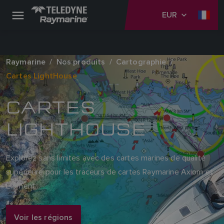
EUR
Raymarine
Nos produits
Cartographie
Cartes LightHouse
CARTES
LIGHTHOUSE
Explorez sans limites avec des cartes marines de qualité
supérieure pour les traceurs de cartes Raymarine Axiom et
Element.
Voir les régions