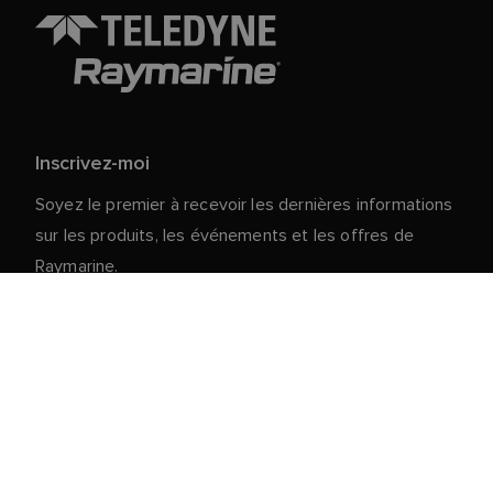
Inscrivez-moi
Soyez le premier à recevoir les dernières informations
sur les produits, les événements et les offres de
Raymarine.
Vos données personnelles sont en sécurité chez
nous. Pour plus d'informations et de détails sur le
désabonnement, lisez notre
politique de
.
confidentialité