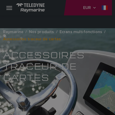
EUR
Raymarine
Nos produits
Ecrans multifonctions
Accessoires traceur de cartes
ACCESSOIRES
TRACEUR DE
CARTES