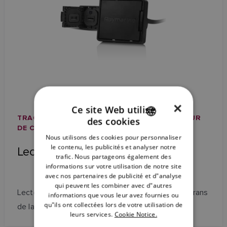
×
Ce site Web utilise
TRACEURS DE CARTES / ACCESSOIRES TRACEUR
des cookies
ENGLISH
DE CARTES
Nous utilisons des cookies pour personnaliser
FRENCH
le contenu, les publicités et analyser notre
Lecteur de carte RCR-1
trafic. Nous partageons également des
DANISH
informations sur votre utilisation de notre site
avec nos partenaires de publicité et d"analyse
ITALIAN
qui peuvent les combiner avec d"autres
Lecteur de cartes à distance MicroSD pour les écrans
SWEDISH
informations que vous leur avez fournies ou
qu"ils ont collectées lors de votre utilisation de
de la famille Axiom
GERMAN
leurs services.
Cookie Notice.