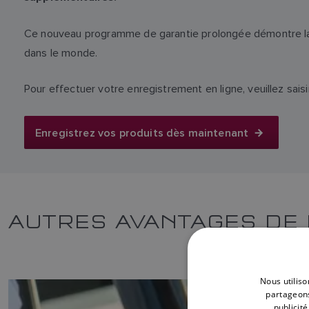
Ce nouveau programme de garantie prolongée démontre la c
dans le monde.
Pour effectuer votre enregistrement en ligne, veuillez sais
Enregistrez vos produits dès maintenant
AUTRES AVANTAGES DE L
Nous utiliso
partageons
publicit