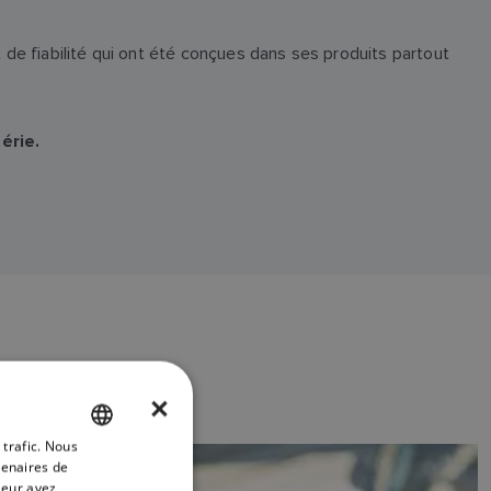
e fiabilité qui ont été conçues dans ses produits partout
érie.
×
 trafic. Nous
ENGLISH
tenaires de
FRENCH
leur avez