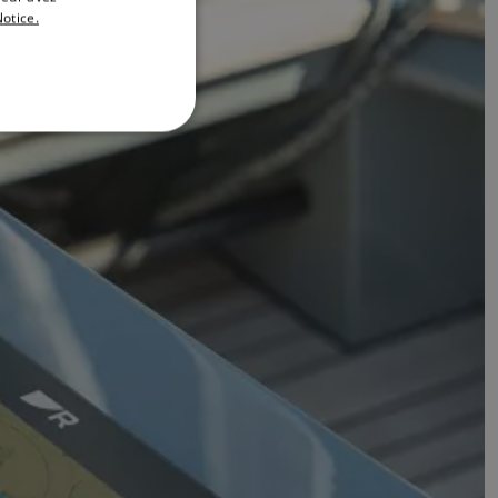
otice.
DANISH
ITALIAN
SWEDISH
GERMAN
DUTCH
SPANISH
NORWEGIAN
FINNISH