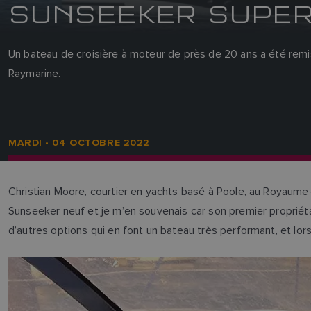
SUNSEEKER SUPE
Un bateau de croisière à moteur de près de 20 ans a été remis
Raymarine.
MARDI - 04 OCTOBRE 2022
Christian Moore, courtier en yachts basé à Poole, au Royaume-U
Sunseeker neuf et je m’en souvenais car son premier propriéta
d’autres options qui en font un bateau très performant, et lorsqu