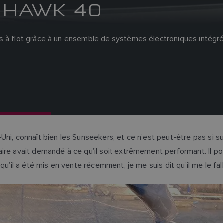
RHAWK 40
 à flot grâce à un ensemble de systèmes électroniques intégrés 
ni, connaît bien les Sunseekers, et ce n’est peut-être pas si sur
ire avait demandé à ce qu’il soit extrêmement performant. Il po
’il a été mis en vente récemment, je me suis dit qu’il me le fallai