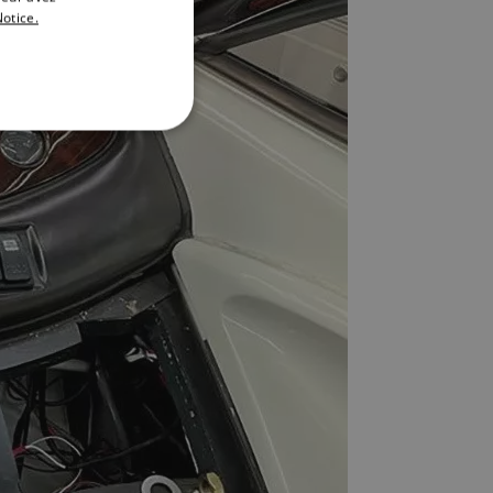
otice.
DANISH
ITALIAN
SWEDISH
GERMAN
DUTCH
SPANISH
NORWEGIAN
FINNISH