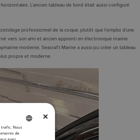
horizontales. L’ancien tableau de bord était aussi configuré
epistolage professionnel de la coque, plutôt que l’emploi d’une
tourné vers son ami et ancien apprenti en électronique marine
 Raymarine moderne, Seacraft Marine a aussi pu créer un tableau
plus propre et moderne.
×
 trafic. Nous
ENGLISH
tenaires de
FRENCH
leur avez