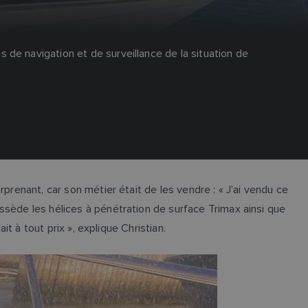
de navigation et de surveillance de la situation de
prenant, car son métier était de les vendre : « J’ai vendu ce
ssède les hélices à pénétration de surface Trimax ainsi que
t à tout prix », explique Christian.