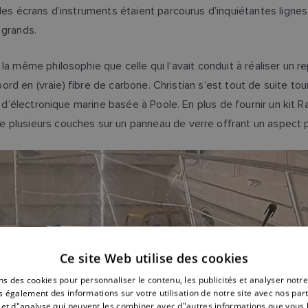
les écrans d’instruments étaient parcourus d’inquiétantes lignes 
 grands.
a même philosophie que celle qui l’avait conduit à réaliser un r
 bord en (vraie) fibre de carbone. Christian s’est tout de suite 
té d’électronique marine basée à Poole. En plus de fournir un kit
e plusieurs couches sur un panneau de verre offrant un aspect 
Ce site Web utilise des cookies
ns des cookies pour personnaliser le contenu, les publicités et analyser notre
 également des informations sur votre utilisation de notre site avec nos par
é et d"analyse qui peuvent les combiner avec d"autres informations que vous 