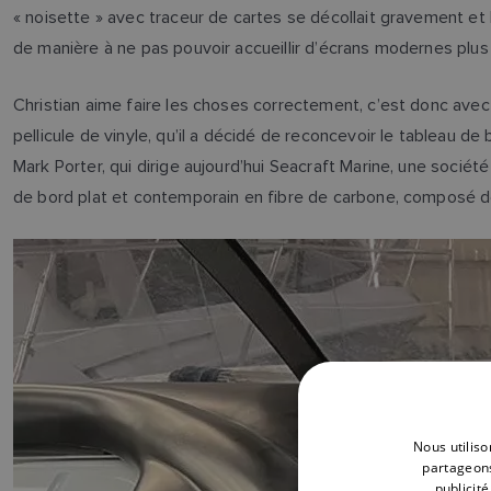
« noisette » avec traceur de cartes se décollait gravement et 
de manière à ne pas pouvoir accueillir d’écrans modernes plus
Christian aime faire les choses correctement, c’est donc avec l
pellicule de vinyle, qu’il a décidé de reconcevoir le tableau de
Mark Porter, qui dirige aujourd’hui Seacraft Marine, une socié
de bord plat et contemporain en fibre de carbone, composé d
Nous utiliso
partageons
publicit