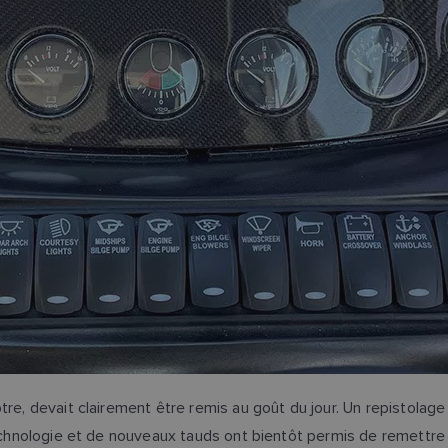
tre, devait clairement être remis au goût du jour. Un repistolage
echnologie et de nouveaux tauds ont bientôt permis de remettre l’