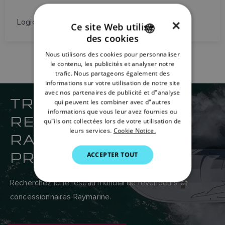
Logiciel de navigation et traceur de cartes sur PC
×
Ce site Web utilise
des cookies
ENGLISH
Nous utilisons des cookies pour personnaliser
FRENCH
le contenu, les publicités et analyser notre
trafic. Nous partageons également des
DANISH
informations sur votre utilisation de notre site
avec nos partenaires de publicité et d"analyse
ITALIAN
TROUVEZ VOTRE
qui peuvent les combiner avec d"autres
SWEDISH
informations que vous leur avez fournies ou
REVENDEUR
qu"ils ont collectées lors de votre utilisation de
GERMAN
leurs services.
Cookie Notice.
RAYMARINE LE PLUS
DUTCH
PROCHE
ACCEPTER TOUT
SPANISH
NORWEGIAN
Recherchez ici le réseau mondial de revendeurs et
concessionnaires Raymarine.
FINNISH