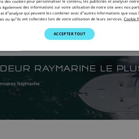
ns des cookies pour personnaliser le contenu, les publicités et analyser notre
 également des informations sur votre utilisation de notre site avec nos par
é et d"analyse qui peuvent les combiner avec d"autres informations que vous 
es ou qu"ils ont collectées lors de votre utilisation de leurs services.
Cookie N
ACCEPTER TOUT
DEUR RAYMARINE LE PL
onnaires Raymarine.