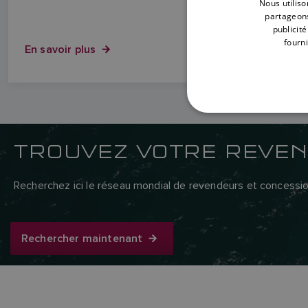
Nous utiliso
partageons
publicit
fourni
En savoir plus
TROUVEZ VOTRE REVEN
Recherchez ici le réseau mondial de revendeurs et concessi
Rechercher maintenant