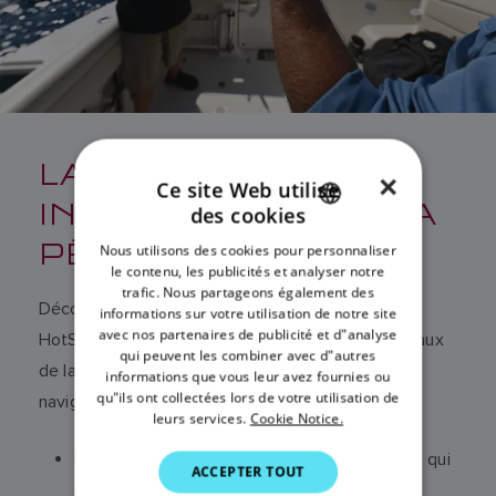
LA NOUVELLE
×
Ce site Web utilise
INTELLIGENCE DE LA
des cookies
ENGLISH
PÊCHE
Nous utilisons des cookies pour personnaliser
FRENCH
le contenu, les publicités et analyser notre
trafic. Nous partageons également des
DANISH
Découvrez les conseils et les techniques Fishing
informations sur votre utilisation de notre site
avec nos partenaires de publicité et d"analyse
ITALIAN
HotSpots®, et connectez-vous aux pêcheurs locaux
qui peuvent les combiner avec d"autres
de la communauté en ligne basée sur les voies
SWEDISH
informations que vous leur avez fournies ou
qu"ils ont collectées lors de votre utilisation de
navigables de Fishidy.
GERMAN
leurs services.
Cookie Notice.
DUTCH
Rejoignez la communauté en ligne de Fishidy, qui
ACCEPTER TOUT
SPANISH
compte plus d'un million de pêcheurs