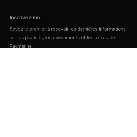
Inscrivez-moi
Soyez le premier à recevoir les dernières informations
sur les produits, les événements et les offres de
Raymarine.
Vos données personnelles sont en sécurité chez
nous. Pour plus d'informations et de détails sur le
désabonnement, lisez notre
politique de
.
confidentialité