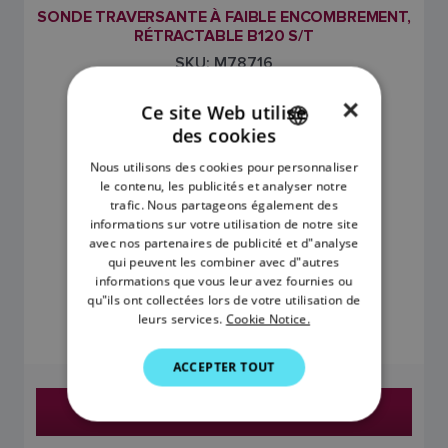
SONDE TRAVERSANTE À FAIBLE ENCOMBREMENT,
RÉTRACTABLE B120 S/T
SKU: M78716
×
Ce site Web utilise
des cookies
ENGLISH
Nous utilisons des cookies pour personnaliser
FRENCH
le contenu, les publicités et analyser notre
trafic. Nous partageons également des
DANISH
informations sur votre utilisation de notre site
avec nos partenaires de publicité et d"analyse
ITALIAN
qui peuvent les combiner avec d"autres
SWEDISH
informations que vous leur avez fournies ou
354,00 €
qu"ils ont collectées lors de votre utilisation de
GERMAN
leurs services.
Cookie Notice.
Le prix comprend la TVA
DUTCH
ACCEPTER TOUT
SPANISH
Trouver un revendeur
NORWEGIAN